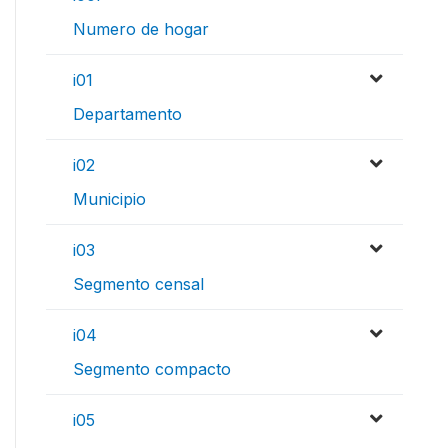
Numero de hogar
i01
Departamento
i02
Municipio
i03
Segmento censal
i04
Segmento compacto
i05