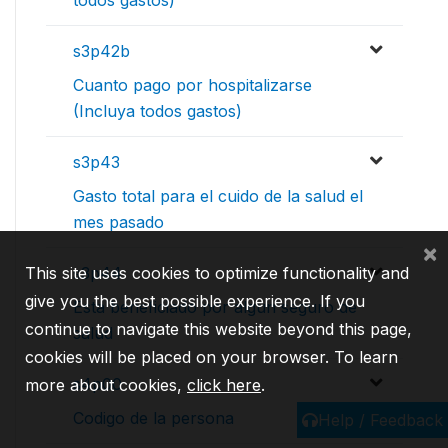
todos gastos)
s3p42b
Cuanto pago por hospitalizarse
(Incluya todos gastos)
s3p43
Gasto total para el cuido de la salud el
mes pasado
×
This site uses cookies to optimize functionality and
s3p44
give you the best possible experience. If you
Esta beneficiado por algun seguro de
continue to navigate this website beyond this page,
salud
cookies will be placed on your browser. To learn
s4p00
more about cookies,
click here
.
Codigo de la persona
Help / Feedback