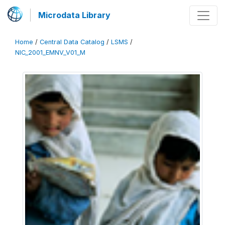
Microdata Library
Home
/
Central Data Catalog
/
LSMS
/
NIC_2001_EMNV_V01_M