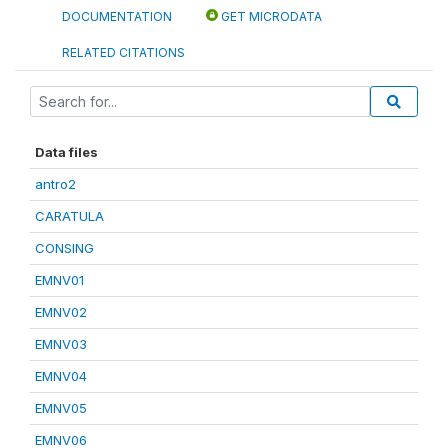
DOCUMENTATION
GET MICRODATA
RELATED CITATIONS
Data files
antro2
CARATULA
CONSING
EMNV01
EMNV02
EMNV03
EMNV04
EMNV05
EMNV06