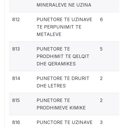
MINERALEVE NE UZINA
0.
812
PUNETORE TE UZINAVE
6
TE PERPUNIMIT TE
METALEVE
0.
813
PUNETORE TE
5
PRODHIMIT TE QELQIT
DHE QERAMIKES
0.
814
PUNETORE TE DRURIT
2
DHE LETRES
0.
815
PUNETORE TE
2
PRODHIMEVE KIMIKE
0.
816
PUNCTORE TE UZINAVE
3