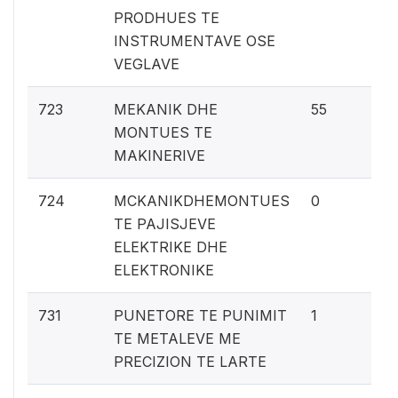
PRODHUES TE
INSTRUMENTAVE OSE
VEGLAVE
2.
723
MEKANIK DHE
55
MONTUES TE
MAKINERIVE
0%
724
MCKANIKDHEMONTUES
0
TE PAJISJEVE
ELEKTRIKE DHE
ELEKTRONIKE
0
731
PUNETORE TE PUNIMIT
1
TE METALEVE ME
PRECIZION TE LARTE