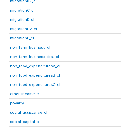
migrationB2_cl
migrationC_cl
migrationD_cl
migrationD2_cl
migrationE_cl
non_farm_business_cl
non_farm_business_first_cl
non_food_expendituresA_cl
non_food_expendituresB_cl
non_food_expendituresC_cl
other_income_cl
poverty
social_assistance_cl
social_capital_cl