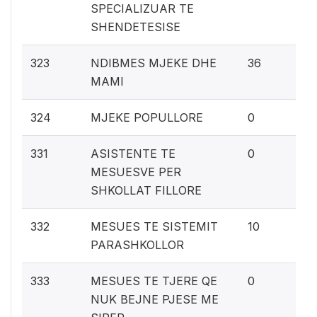
SPECIALIZUAR TE
SHENDETESISE
1.
323
NDIBMES MJEKE DHE
36
MAMI
0%
324
MJEKE POPULLORE
0
0%
331
ASISTENTE TE
0
MESUESVE PER
SHKOLLAT FILLORE
0.
332
MESUES TE SISTEMIT
10
PARASHKOLLOR
0%
333
MESUES TE TJERE QE
0
NUK BEJNE PJESE ME