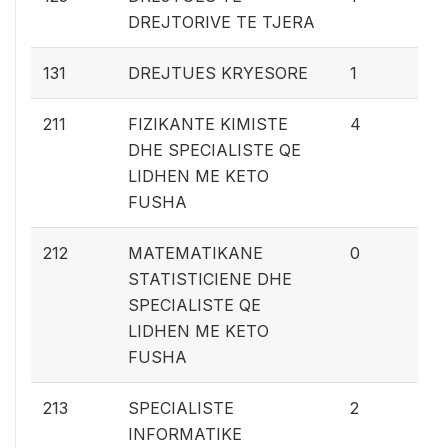
DREJTORIVE TE TJERA
0
131
DREJTUES KRYESORE
1
0.
211
FIZIKANTE KIMISTE
4
DHE SPECIALISTE QE
LIDHEN ME KETO
FUSHA
0%
212
MATEMATIKANE
0
STATISTICIENE DHE
SPECIALISTE QE
LIDHEN ME KETO
FUSHA
0.
213
SPECIALISTE
2
INFORMATIKE