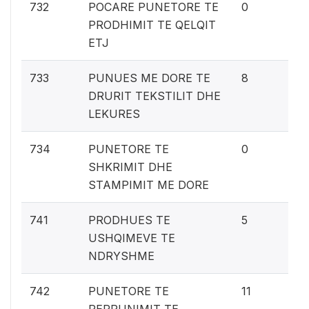
0%
732
POCARE PUNETORE TE
0
PRODHIMIT TE QELQIT
ETJ
0.
733
PUNUES ME DORE TE
8
DRURIT TEKSTILIT DHE
LEKURES
0%
734
PUNETORE TE
0
SHKRIMIT DHE
STAMPIMIT ME DORE
0.
741
PRODHUES TE
5
USHQIMEVE TE
NDRYSHME
0.
742
PUNETORE TE
11