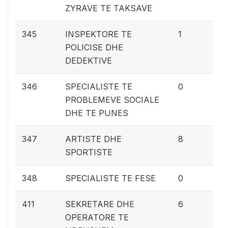
ZYRAVE TE TAKSAVE
0
345
INSPEKTORE TE
1
POLICISE DHE
DEDEKTIVE
0%
346
SPECIALISTE TE
0
PROBLEMEVE SOCIALE
DHE TE PUNES
0.
347
ARTISTE DHE
8
SPORTISTE
0%
348
SPECIALISTE TE FESE
0
0.
411
SEKRETARE DHE
6
OPERATORE TE