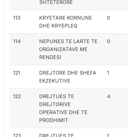
SHTETERORE
0%
113
KRYETARE KORNUNE
0
DHE KRYEPLEQ
0%
114
NEPUNES TE LARTE TE
0
ORGANIZATAVE ME
RENDESI
0
121
DREJTORE DHE SHEFA
1
EKZEKUTIVE
0.
122
DREJTUES TE
4
DREJTORIVE
OPERATIVE DHE TE
PRODHIMIT
0
123
DREJTUES TE
1