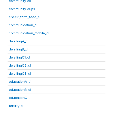
community_all
community_dups
check_form_food_cl
communication_cl
communication_mobile_cl
dwellingA_cl
dwellingB_cl
dwellingC1_cl
dwellingC2_cl
dwellingC3_cl
educationA_cl
educationB_cl
educationC_cl
fertility_cl