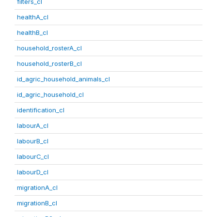
filters_cl
healthA_cl
healthB_cl
household_rosterA_cl
household_rosterB_cl
id_agric_household_animals_cl
id_agric_household_cl
identification_cl
labourA_cl
labourB_cl
labourC_cl
labourD_cl
migrationA_cl
migrationB_cl