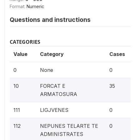
Format:
Numeric
Questions and instructions
CATEGORIES
Value
Category
Cases
0%
0
None
0
1.
10
FORCAT E
35
ARMATOSURA
0%
111
LIGJVENES
0
0%
112
NEPUNES TELARTE TE
0
ADMINISTRATES