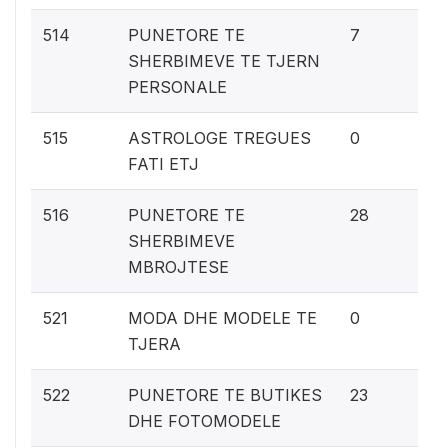
0.
514
PUNETORE TE
7
SHERBIMEVE TE TJERN
PERSONALE
0%
515
ASTROLOGE TREGUES
0
FATI ETJ
1.
516
PUNETORE TE
28
SHERBIMEVE
MBROJTESE
0%
521
MODA DHE MODELE TE
0
TJERA
1.1
522
PUNETORE TE BUTIKES
23
DHE FOTOMODELE