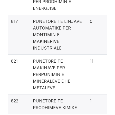
PER PRODHIMIN E
ENERGJISE
0%
817
PUNETORE TE LINJAVE
0
AUTOMATIKE PER
MONTIMIN E
MAKINERIVE
INDUSTRIALE
0.
821
PUNETORE TE
11
MAKINAVE PER
PERPUNIMIN E
MINERALEVE DHE
METALEVE
0
822
PUNETORE TE
1
PRODHIMEVE KIMIKE