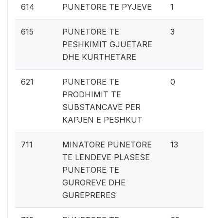
0
614
PUNETORE TE PYJEVE
1
0.
615
PUNETORE TE
3
PESHKIMIT GJUETARE
DHE KURTHETARE
0%
621
PUNETORE TE
0
PRODHIMIT TE
SUBSTANCAVE PER
KAPJEN E PESHKUT
0.
711
MINATORE PUNETORE
13
TE LENDEVE PLASESE
PUNETORE TE
GUROREVE DHE
GUREPRERES