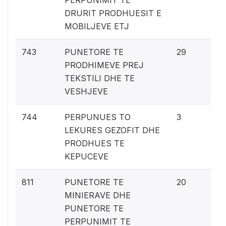
PERPUNIMIT TE
DRURIT PRODHUESIT E
MOBILJEVE ETJ
1.
743
PUNETORE TE
29
PRODHIMEVE PREJ
TEKSTILI DHE TE
VESHJEVE
0.
744
PERPUNUES TO
3
LEKURES GEZOFIT DHE
PRODHUES TE
KEPUCEVE
0.
811
PUNETORE TE
20
MINIERAVE DHE
PUNETORE TE
PERPUNIMIT TE