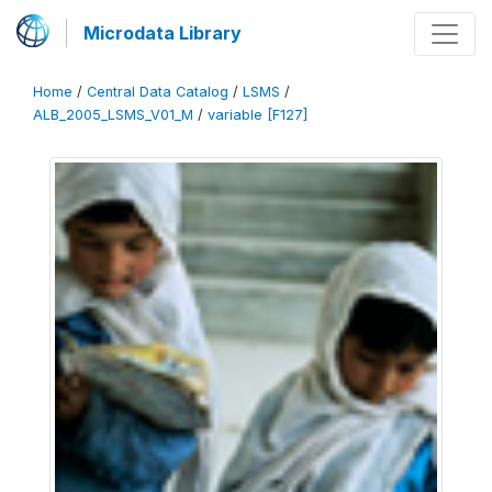
Microdata Library
Home
/
Central Data Catalog
/
LSMS
/
ALB_2005_LSMS_V01_M
/
variable [F127]