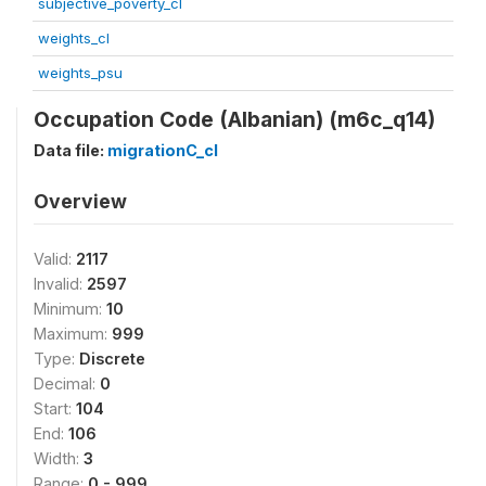
subjective_poverty_cl
weights_cl
weights_psu
Occupation Code (Albanian) (m6c_q14)
Data file:
migrationC_cl
Overview
Valid:
2117
Invalid:
2597
Minimum:
10
Maximum:
999
Type:
Discrete
Decimal:
0
Start:
104
End:
106
Width:
3
Range:
0 - 999