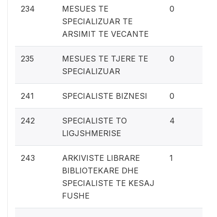
0%
234
MESUES TE
0
SPECIALIZUAR TE
ARSIMIT TE VECANTE
0%
235
MESUES TE TJERE TE
0
SPECIALIZUAR
0%
241
SPECIALISTE BIZNESI
0
0.
242
SPECIALISTE TO
4
LIGJSHMERISE
0
243
ARKIVISTE LIBRARE
1
BIBLIOTEKARE DHE
SPECIALISTE TE KESAJ
FUSHE