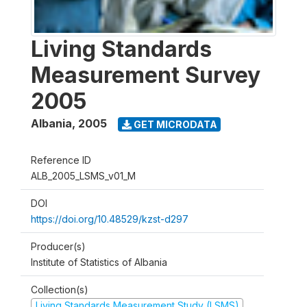
Living Standards
Measurement Survey
2005
Albania
,
2005
GET MICRODATA
Reference ID
ALB_2005_LSMS_v01_M
DOI
https://doi.org/10.48529/kzst-d297
Producer(s)
Institute of Statistics of Albania
Collection(s)
Living Standards Measurement Study (LSMS)