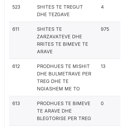
0.
523
SHITES TE TREGUT
4
DHE TEZGAVE
46
611
SHITES TE
975
ZARZAVATEVE DHE
RRITES TE BIMEVE TE
ARAVE
0.
612
PRODHUES TE MISHIT
13
DHE BULMETRAVE PER
TREG DHE TE
NGIASHEM ME TO
0%
613
PRODHUES TE BIMEVE
0
TE ARAVE DHE
BLEGTORISE PER TREG