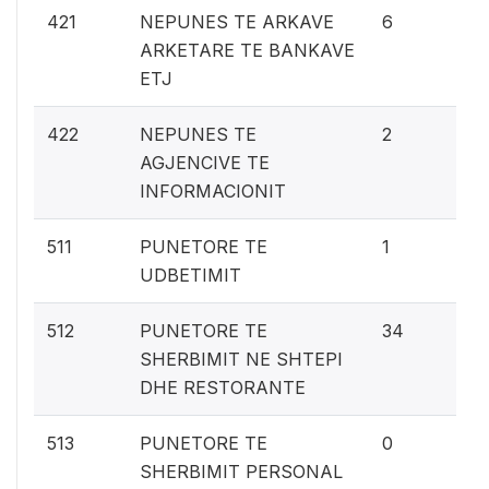
0.
421
NEPUNES TE ARKAVE
6
ARKETARE TE BANKAVE
ETJ
0.
422
NEPUNES TE
2
AGJENCIVE TE
INFORMACIONIT
0
511
PUNETORE TE
1
UDBETIMIT
1.
512
PUNETORE TE
34
SHERBIMIT NE SHTEPI
DHE RESTORANTE
0%
513
PUNETORE TE
0
SHERBIMIT PERSONAL