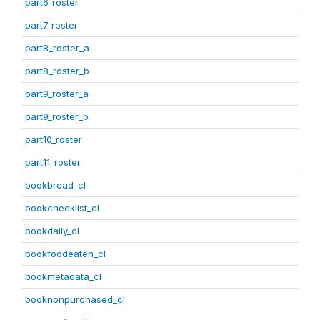
part6_roster
part7_roster
part8_roster_a
part8_roster_b
part9_roster_a
part9_roster_b
part10_roster
part11_roster
bookbread_cl
bookchecklist_cl
bookdaily_cl
bookfoodeaten_cl
bookmetadata_cl
booknonpurchased_cl