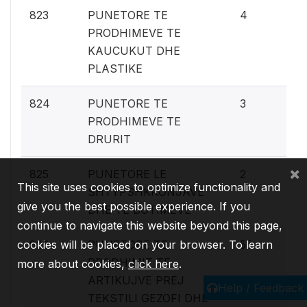
0.
823
PUNETORE TE
4
PRODHIMEVE TE
KAUCUKUT DHE
PLASTIKE
0.
824
PUNETORE TE
3
PRODHIMEVE TE
DRURIT
×
0.
825
PUNETORE LE
2
This site uses cookies to optimize functionality and
SHTYPSHKRONJAVE
give you the best possible experience. If you
DHE TE BOTIMEVE
continue to navigate this website beyond this page,
2.
cookies will be placed on your browser. To learn
826
PUNETORE TE
55
PRODHIMIT TE
more about cookies,
click here
.
ARTIKUJVE PREJ
Help / Feedback
TEKSTILI GEZOFI DHE