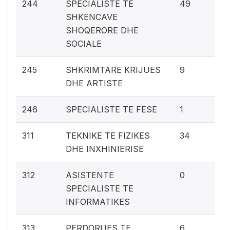
2.
244
SPECIALISTE TE
49
SHKENCAVE
SHOQERORE DHE
SOCIALE
0.
245
SHKRIMTARE KRIJUES
9
DHE ARTISTE
0
246
SPECIALISTE TE FESE
1
1.
311
TEKNIKE TE FIZIKES
34
DHE INXHINIERISE
0%
312
ASISTENTE
0
SPECIALISTE TE
INFORMATIKES
0.
313
PERDORUES TE
6