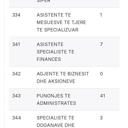
SIPER
0
334
ASISTENTE TE
1
MESUESVE TE TJERE
TE SPECIALIZUAR
0.
341
ASISTENTE
7
SPECIALISTE TE
FINANCES
0%
342
AGJENTE TE BIZNESIT
0
DHE AKSIONEVE
1.
343
PUNONJES TE
41
ADMINISTRATES
0.
344
SPECIALISTE TE
3
DOGANAVE DHE