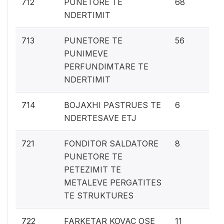
3.
712
PUNETORE TE
68
NDERTIMIT
2.
713
PUNETORE TE
56
PUNIMEVE
PERFUNDIMTARE TE
NDERTIMIT
0.
714
BOJAXHI PASTRUES TE
6
NDERTESAVE ETJ
0.
721
FONDITOR SALDATORE
8
PUNETORE TE
PETEZIMIT TE
METALEVE PERGATITES
TE STRUKTURES
0.
722
FARKETAR KOVAC OSE
11