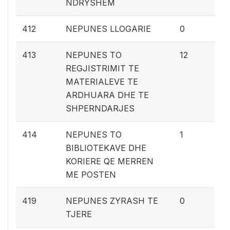
NDRYSHEM
0%
412
NEPUNES LLOGARIE
0
0.
413
NEPUNES TO
12
REGJISTRIMIT TE
MATERIALEVE TE
ARDHUARA DHE TE
SHPERNDARJES
0
414
NEPUNES TO
1
BIBLIOTEKAVE DHE
KORIERE QE MERREN
ME POSTEN
0%
419
NEPUNES ZYRASH TE
0
TJERE