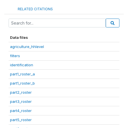
RELATED CITATIONS
Data files
agriculture_hhlevel
filters
identification
part1_roster_a
part1_roster_b
part2_roster
part3_roster
part4_roster
part5_roster