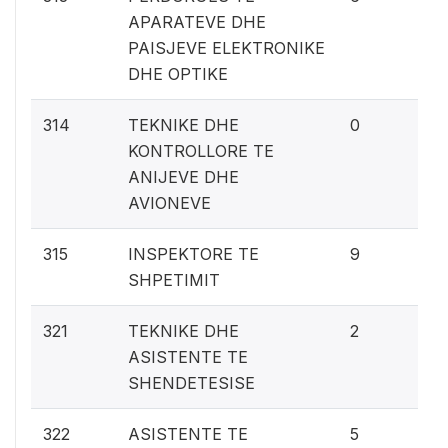
APARATEVE DHE
PAISJEVE ELEKTRONIKE
DHE OPTIKE
0%
314
TEKNIKE DHE
0
KONTROLLORE TE
ANIJEVE DHE
AVIONEVE
0.
315
INSPEKTORE TE
9
SHPETIMIT
0.
321
TEKNIKE DHE
2
ASISTENTE TE
SHENDETESISE
0.
322
ASISTENTE TE
5