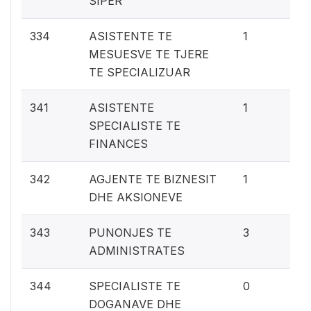
SIPER
0.
334
ASISTENTE TE
1
MESUESVE TE TJERE
TE SPECIALIZUAR
0.
341
ASISTENTE
1
SPECIALISTE TE
FINANCES
0.
342
AGJENTE TE BIZNESIT
1
DHE AKSIONEVE
0.
343
PUNONJES TE
3
ADMINISTRATES
0%
344
SPECIALISTE TE
0
DOGANAVE DHE