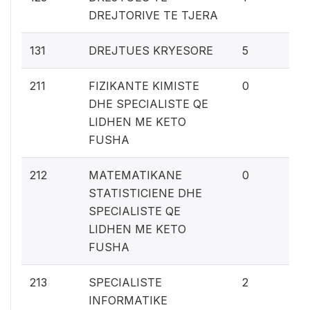
DREJTORIVE TE TJERA
0.
131
DREJTUES KRYESORE
5
0%
211
FIZIKANTE KIMISTE
0
DHE SPECIALISTE QE
LIDHEN ME KETO
FUSHA
0%
212
MATEMATIKANE
0
STATISTICIENE DHE
SPECIALISTE QE
LIDHEN ME KETO
FUSHA
0.
213
SPECIALISTE
2
INFORMATIKE