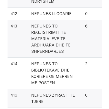
NDRYSHEM
0%
412
NEPUNES LLOGARIE
0
0.
413
NEPUNES TO
6
REGJISTRIMIT TE
MATERIALEVE TE
ARDHUARA DHE TE
SHPERNDARJES
0.
414
NEPUNES TO
2
BIBLIOTEKAVE DHE
KORIERE QE MERREN
ME POSTEN
0%
419
NEPUNES ZYRASH TE
0
TJERE