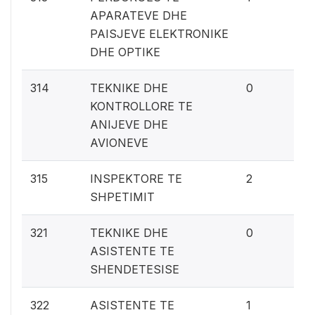
APARATEVE DHE
PAISJEVE ELEKTRONIKE
DHE OPTIKE
0%
314
TEKNIKE DHE
0
KONTROLLORE TE
ANIJEVE DHE
AVIONEVE
0.
315
INSPEKTORE TE
2
SHPETIMIT
0%
321
TEKNIKE DHE
0
ASISTENTE TE
SHENDETESISE
0.
322
ASISTENTE TE
1