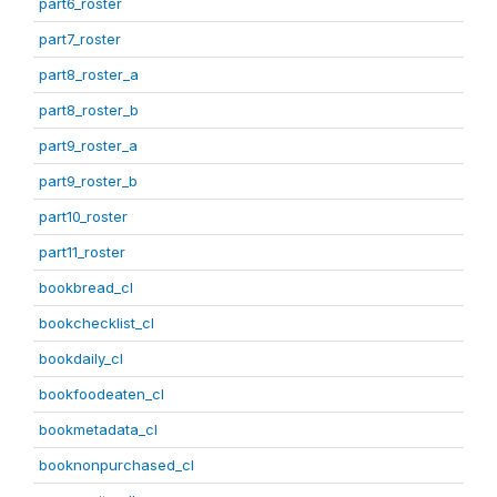
part6_roster
part7_roster
part8_roster_a
part8_roster_b
part9_roster_a
part9_roster_b
part10_roster
part11_roster
bookbread_cl
bookchecklist_cl
bookdaily_cl
bookfoodeaten_cl
bookmetadata_cl
booknonpurchased_cl