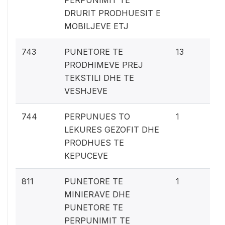
PERPUNIMIT TE
DRURIT PRODHUESIT E
MOBILJEVE ETJ
0.
743
PUNETORE TE
13
PRODHIMEVE PREJ
TEKSTILI DHE TE
VESHJEVE
0.
744
PERPUNUES TO
1
LEKURES GEZOFIT DHE
PRODHUES TE
KEPUCEVE
0.
811
PUNETORE TE
1
MINIERAVE DHE
PUNETORE TE
PERPUNIMIT TE