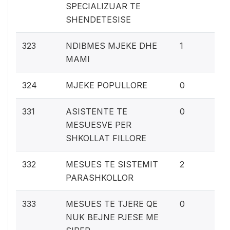
SPECIALIZUAR TE
SHENDETESISE
0.
323
NDIBMES MJEKE DHE
1
MAMI
0%
324
MJEKE POPULLORE
0
0%
331
ASISTENTE TE
0
MESUESVE PER
SHKOLLAT FILLORE
0.
332
MESUES TE SISTEMIT
2
PARASHKOLLOR
0%
333
MESUES TE TJERE QE
0
NUK BEJNE PJESE ME