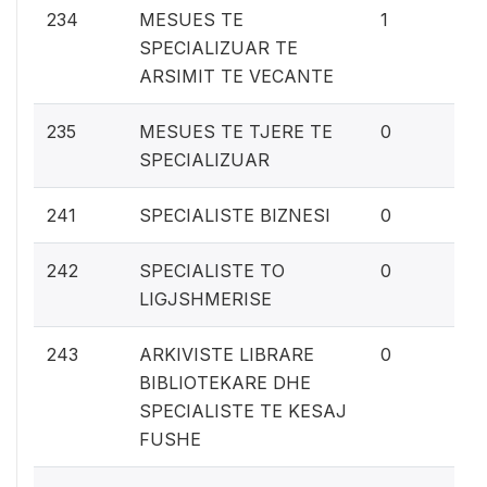
0.
234
MESUES TE
1
SPECIALIZUAR TE
ARSIMIT TE VECANTE
0%
235
MESUES TE TJERE TE
0
SPECIALIZUAR
0%
241
SPECIALISTE BIZNESI
0
0%
242
SPECIALISTE TO
0
LIGJSHMERISE
0%
243
ARKIVISTE LIBRARE
0
BIBLIOTEKARE DHE
SPECIALISTE TE KESAJ
FUSHE