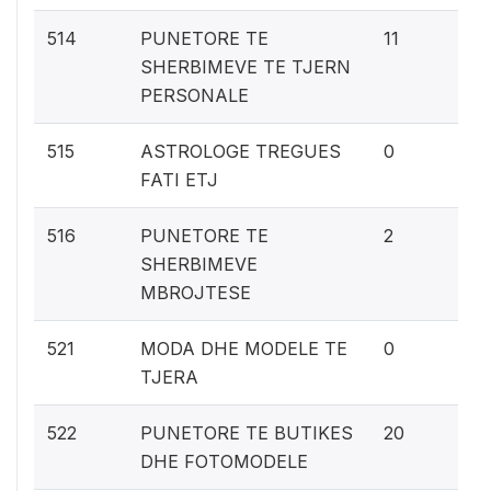
0.
514
PUNETORE TE
11
SHERBIMEVE TE TJERN
PERSONALE
0%
515
ASTROLOGE TREGUES
0
FATI ETJ
0.
516
PUNETORE TE
2
SHERBIMEVE
MBROJTESE
0%
521
MODA DHE MODELE TE
0
TJERA
1.
522
PUNETORE TE BUTIKES
20
DHE FOTOMODELE