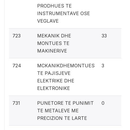
PRODHUES TE
INSTRUMENTAVE OSE
VEGLAVE
2
723
MEKANIK DHE
33
MONTUES TE
MAKINERIVE
0.
724
MCKANIKDHEMONTUES
3
TE PAJISJEVE
ELEKTRIKE DHE
ELEKTRONIKE
0%
731
PUNETORE TE PUNIMIT
0
TE METALEVE ME
PRECIZION TE LARTE