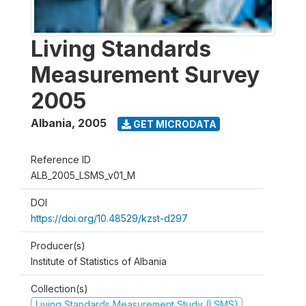
Living Standards
Measurement Survey
2005
Albania
,
2005
GET MICRODATA
Reference ID
ALB_2005_LSMS_v01_M
DOI
https://doi.org/10.48529/kzst-d297
Producer(s)
Institute of Statistics of Albania
Collection(s)
Living Standards Measurement Study (LSMS)