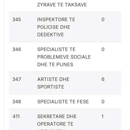
ZYRAVE TE TAKSAVE
0%
345
INSPEKTORE TE
0
POLICISE DHE
DEDEKTIVE
0%
346
SPECIALISTE TE
0
PROBLEMEVE SOCIALE
DHE TE PUNES
0.
347
ARTISTE DHE
6
SPORTISTE
0%
348
SPECIALISTE TE FESE
0
0.
411
SEKRETARE DHE
1
OPERATORE TE