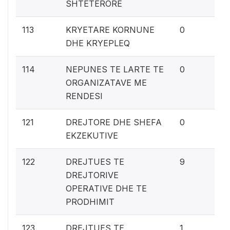
SHTETERORE
0%
113
KRYETARE KORNUNE
0
DHE KRYEPLEQ
0%
114
NEPUNES TE LARTE TE
0
ORGANIZATAVE ME
RENDESI
0%
121
DREJTORE DHE SHEFA
0
EKZEKUTIVE
0.
122
DREJTUES TE
9
DREJTORIVE
OPERATIVE DHE TE
PRODHIMIT
0.
123
DREJTUES TE
1