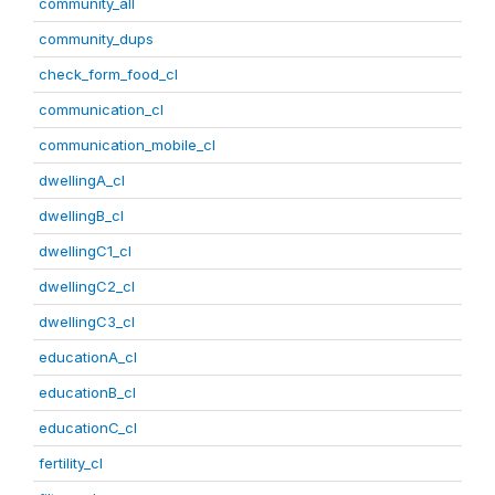
community_all
community_dups
check_form_food_cl
communication_cl
communication_mobile_cl
dwellingA_cl
dwellingB_cl
dwellingC1_cl
dwellingC2_cl
dwellingC3_cl
educationA_cl
educationB_cl
educationC_cl
fertility_cl