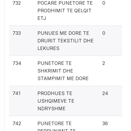
0%
732
POCARE PUNETORE TE
0
PRODHIMIT TE QELQIT
ETJ
0%
733
PUNUES ME DORE TE
0
DRURIT TEKSTILIT DHE
LEKURES
0.
734
PUNETORE TE
2
SHKRIMIT DHE
STAMPIMIT ME DORE
1.
741
PRODHUES TE
24
USHQIMEVE TE
NDRYSHME
2.
742
PUNETORE TE
36