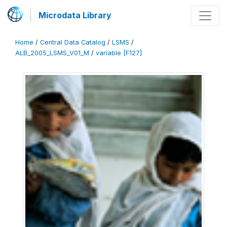
Microdata Library
Home
/
Central Data Catalog
/
LSMS
/
ALB_2005_LSMS_V01_M
/
variable [F127]