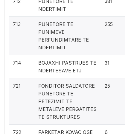
22
712
PUNETORE TE
381
NDERTIMIT
15
713
PUNETORE TE
255
PUNIMEVE
PERFUNDIMTARE TE
NDERTIMIT
1.
714
BOJAXHI PASTRUES TE
31
NDERTESAVE ETJ
1.
721
FONDITOR SALDATORE
25
PUNETORE TE
PETEZIMIT TE
METALEVE PERGATITES
TE STRUKTURES
0.
722
FARKETAR KOVAC OSE
6