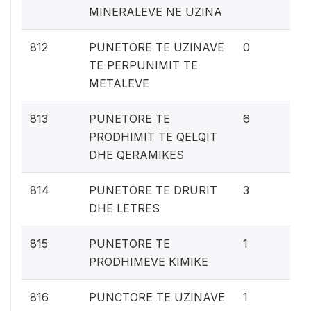
MINERALEVE NE UZINA
0%
812
PUNETORE TE UZINAVE
0
TE PERPUNIMIT TE
METALEVE
0.
813
PUNETORE TE
6
PRODHIMIT TE QELQIT
DHE QERAMIKES
0.
814
PUNETORE TE DRURIT
3
DHE LETRES
0.
815
PUNETORE TE
1
PRODHIMEVE KIMIKE
0.
816
PUNCTORE TE UZINAVE
1