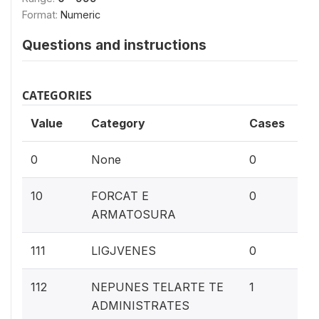
Format:
Numeric
Questions and instructions
CATEGORIES
Value
Category
Cases
0%
0
None
0
0%
10
FORCAT E
0
ARMATOSURA
0%
111
LIGJVENES
0
0.
112
NEPUNES TELARTE TE
1
ADMINISTRATES