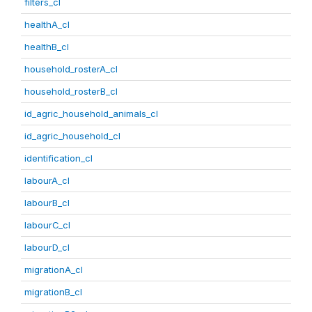
filters_cl
healthA_cl
healthB_cl
household_rosterA_cl
household_rosterB_cl
id_agric_household_animals_cl
id_agric_household_cl
identification_cl
labourA_cl
labourB_cl
labourC_cl
labourD_cl
migrationA_cl
migrationB_cl