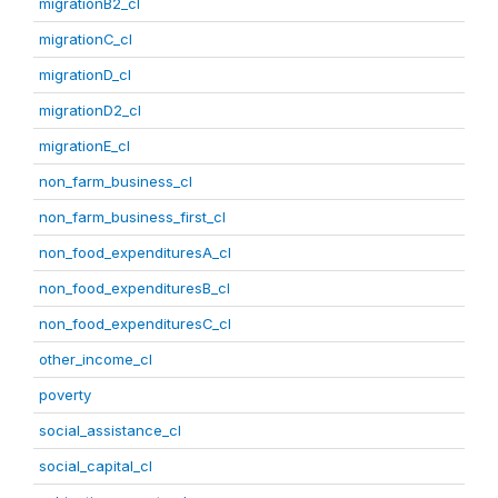
migrationB2_cl
migrationC_cl
migrationD_cl
migrationD2_cl
migrationE_cl
non_farm_business_cl
non_farm_business_first_cl
non_food_expendituresA_cl
non_food_expendituresB_cl
non_food_expendituresC_cl
other_income_cl
poverty
social_assistance_cl
social_capital_cl