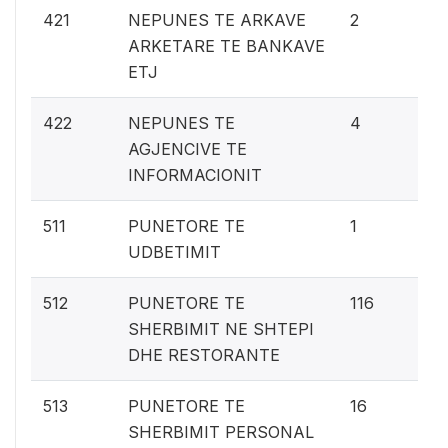
0.
421
NEPUNES TE ARKAVE
2
ARKETARE TE BANKAVE
ETJ
0.
422
NEPUNES TE
4
AGJENCIVE TE
INFORMACIONIT
0.
511
PUNETORE TE
1
UDBETIMIT
6
512
PUNETORE TE
116
SHERBIMIT NE SHTEPI
DHE RESTORANTE
1%
513
PUNETORE TE
16
SHERBIMIT PERSONAL