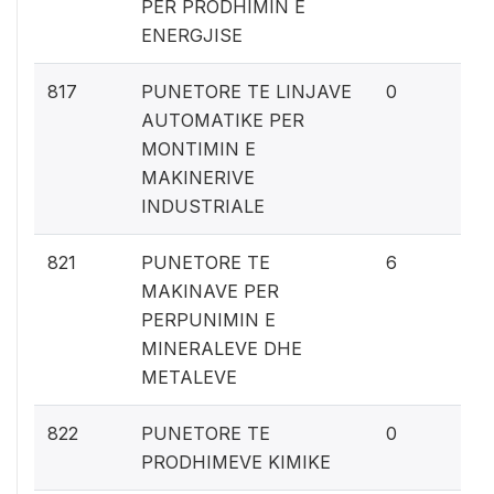
PER PRODHIMIN E
ENERGJISE
0%
817
PUNETORE TE LINJAVE
0
AUTOMATIKE PER
MONTIMIN E
MAKINERIVE
INDUSTRIALE
0.
821
PUNETORE TE
6
MAKINAVE PER
PERPUNIMIN E
MINERALEVE DHE
METALEVE
0%
822
PUNETORE TE
0
PRODHIMEVE KIMIKE