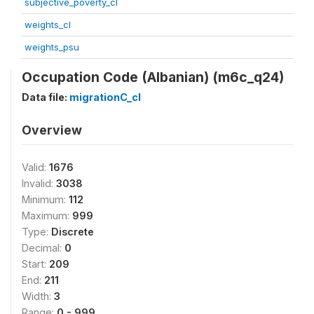
subjective_poverty_cl
weights_cl
weights_psu
Occupation Code (Albanian) (m6c_q24)
Data file:
migrationC_cl
Overview
Valid:
1676
Invalid:
3038
Minimum:
112
Maximum:
999
Type:
Discrete
Decimal:
0
Start:
209
End:
211
Width:
3
Range:
0 - 999