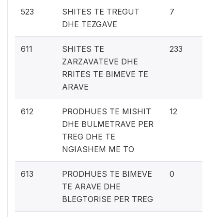
0.
523
SHITES TE TREGUT
7
DHE TEZGAVE
13
611
SHITES TE
233
ZARZAVATEVE DHE
RRITES TE BIMEVE TE
ARAVE
0.
612
PRODHUES TE MISHIT
12
DHE BULMETRAVE PER
TREG DHE TE
NGIASHEM ME TO
0%
613
PRODHUES TE BIMEVE
0
TE ARAVE DHE
BLEGTORISE PER TREG