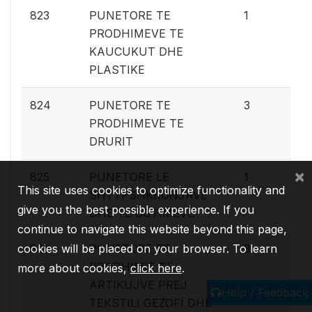
0.
823
PUNETORE TE
1
PRODHIMEVE TE
KAUCUKUT DHE
PLASTIKE
0.
824
PUNETORE TE
3
PRODHIMEVE TE
DRURIT
×
0.
825
PUNETORE LE
1
This site uses cookies to optimize functionality and
SHTYPSHKRONJAVE
give you the best possible experience. If you
DHE TE BOTIMEVE
continue to navigate this website beyond this page,
0.
cookies will be placed on your browser. To learn
826
PUNETORE TE
8
PRODHIMIT TE
more about cookies,
click here
.
ARTIKUJVE PREJ
Help / Feedback
TEKSTILI GEZOFI DHE