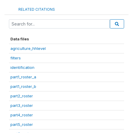
RELATED CITATIONS
Data files
agriculture_hhlevel
filters
identification
part1_roster_a
part1_roster_b
part2_roster
part3_roster
part4_roster
part5_roster