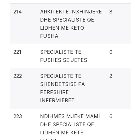
0.
214
ARKITEKTE INXHINJERE
8
DHE SPECIALISTE QE
LIDHEN ME KETO
FUSHA
0%
221
SPECIALISTE TE
0
FUSHES SE JETES
0.
222
SPECIALISTE TE
2
SHENDETSISE PA
PERFSHIRE
INFERMIERET
0.
223
NDIHMES MJEKE MAMI
6
DHE SPECIALISTE QE
LIDHEN ME KETE