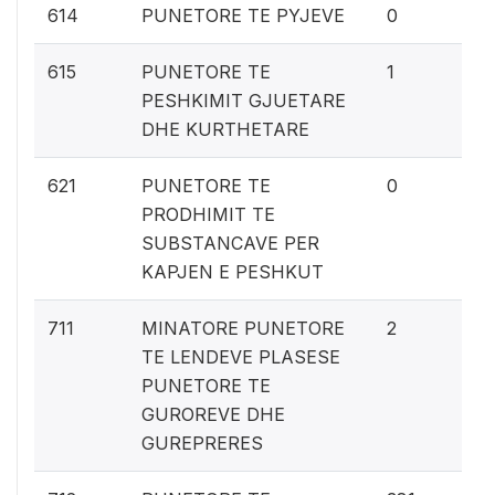
0%
614
PUNETORE TE PYJEVE
0
0.
615
PUNETORE TE
1
PESHKIMIT GJUETARE
DHE KURTHETARE
0%
621
PUNETORE TE
0
PRODHIMIT TE
SUBSTANCAVE PER
KAPJEN E PESHKUT
0.
711
MINATORE PUNETORE
2
TE LENDEVE PLASESE
PUNETORE TE
GUROREVE DHE
GUREPRERES