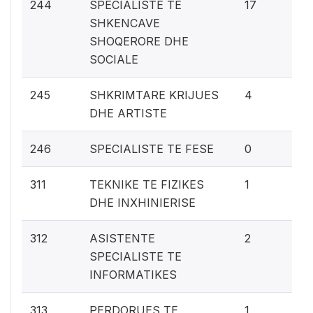
1%
244
SPECIALISTE TE
17
SHKENCAVE
SHOQERORE DHE
SOCIALE
0.
245
SHKRIMTARE KRIJUES
4
DHE ARTISTE
0%
246
SPECIALISTE TE FESE
0
0.
311
TEKNIKE TE FIZIKES
1
DHE INXHINIERISE
0.
312
ASISTENTE
2
SPECIALISTE TE
INFORMATIKES
0.
313
PERDORUES TE
1