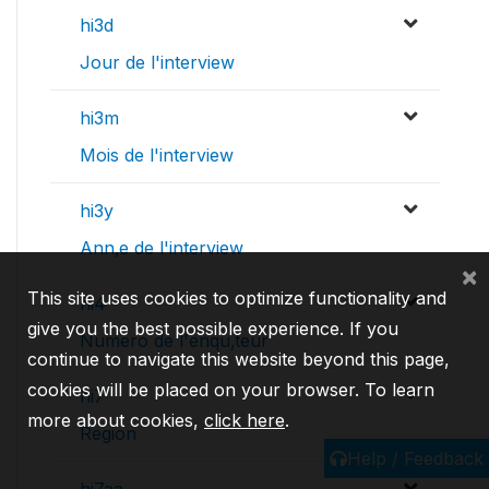
hi3d
Jour de l'interview
hi3m
Mois de l'interview
hi3y
Ann‚e de l'interview
×
This site uses cookies to optimize functionality and
hi4
give you the best possible experience. If you
Numero de l'enqu‚teur
continue to navigate this website beyond this page,
cookies will be placed on your browser. To learn
hi7
more about cookies,
click here
.
Region
Help / Feedback