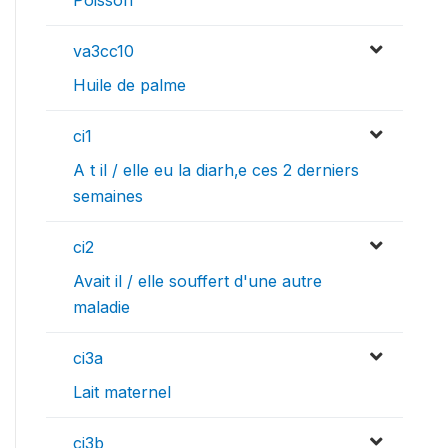
Poisson
va3cc10
Huile de palme
ci1
A t il / elle eu la diarh‚e ces 2 derniers
semaines
ci2
Avait il / elle souffert d'une autre
maladie
ci3a
Lait maternel
ci3b