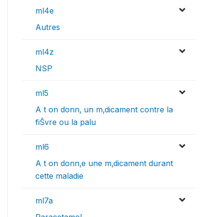
ml4e
Autres
ml4z
NSP
ml5
A t on donn‚ un m‚dicament contre la
fiŠvre ou la palu
ml6
A t on donn‚e une m‚dicament durant
cette maladie
ml7a