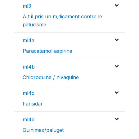
ml3
A t il pris un m‚dicament contre le
paludisme
ml4a
Paracetamol aspirine
ml4b
Chloroquine / nivaquine
ml4c
Fansidar
ml4d
Quinimax/paluget