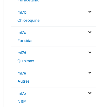
Paracetamol
ml7b
Chloroquine
ml7c
Fansidar
ml7d
Quinimax
ml7e
Autres
ml7z
NSP