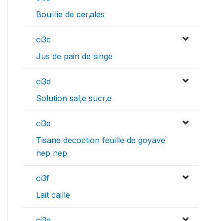
Bouillie de cer‚ales
ci3c
Jus de pain de singe
ci3d
Solution sal‚e sucr‚e
ci3e
Tisane decoction feuille de goyave
nep nep
ci3f
Lait caille
ci3g