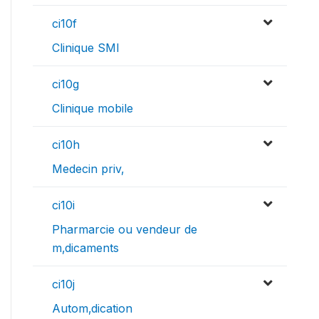
ci10f
Clinique SMI
ci10g
Clinique mobile
ci10h
Medecin priv‚
ci10i
Pharmarcie ou vendeur de
m‚dicaments
ci10j
Autom‚dication