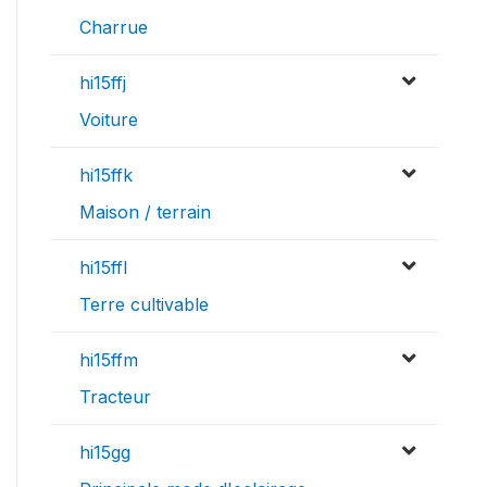
Charrue
hi15ffj
Voiture
hi15ffk
Maison / terrain
hi15ffl
Terre cultivable
hi15ffm
Tracteur
hi15gg