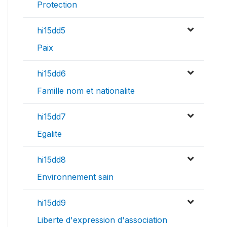
Protection
hi15dd5
Paix
hi15dd6
Famille nom et nationalite
hi15dd7
Egalite
hi15dd8
Environnement sain
hi15dd9
Liberte d'expression d'association