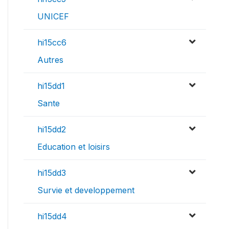
UNICEF
hi15cc6
Autres
hi15dd1
Sante
hi15dd2
Education et loisirs
hi15dd3
Survie et developpement
hi15dd4