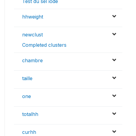
Test du sel iode
hhweight
newclust
Completed clusters
chambre
taille
one
totalhh
curhh