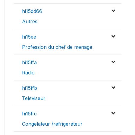
hi15dd66
Autres
hi15ee
Profession du chef de menage
hi15ffa
Radio
hi15ffb
Televiseur
hi15ffc
Congelateur /refrigerateur