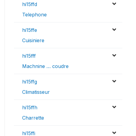
hi15ffd
Telephone
hi15ffe
Cuisiniere
hi15fff
Machnine … coudre
hi15ffg
Climatisseur
hi15ffh
Charrette
hi15ffi