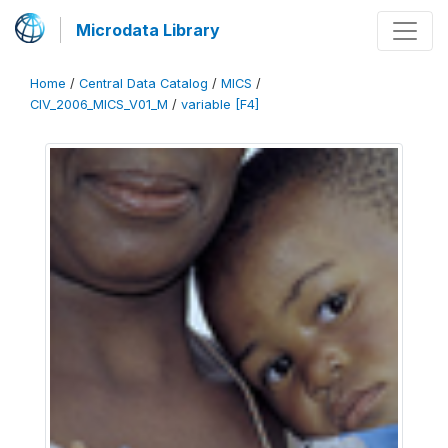
Microdata Library
Home
/
Central Data Catalog
/
MICS
/
CIV_2006_MICS_V01_M
/
variable [F4]