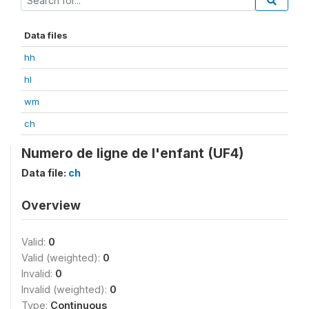
Data files
hh
hl
wm
ch
Numero de ligne de l'enfant (UF4)
Data file:
ch
Overview
Valid:
0
Valid (weighted):
0
Invalid:
0
Invalid (weighted):
0
Type:
Continuous