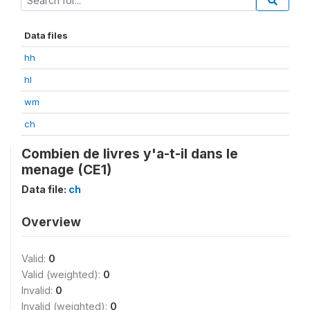
Data files
hh
hl
wm
ch
Combien de livres y'a-t-il dans le
menage (CE1)
Data file:
ch
Overview
Valid:
0
Valid (weighted):
0
Invalid:
0
Invalid (weighted):
0