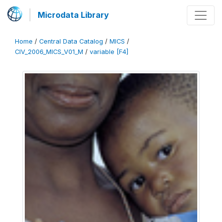
Microdata Library
Home
/
Central Data Catalog
/
MICS
/
CIV_2006_MICS_V01_M
/
variable [F4]