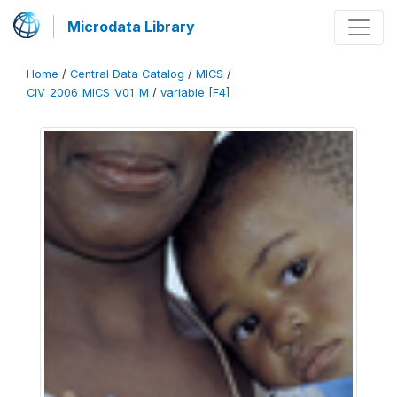
Microdata Library
Home
/
Central Data Catalog
/
MICS
/
CIV_2006_MICS_V01_M
/
variable [F4]