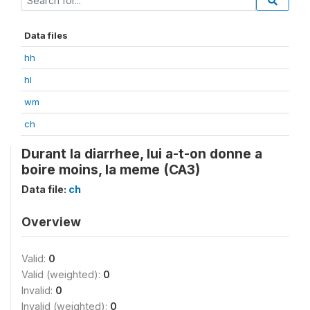
Data files
hh
hl
wm
ch
Durant la diarrhee, lui a-t-on donne a
boire moins, la meme (CA3)
Data file:
ch
Overview
Valid:
0
Valid (weighted):
0
Invalid:
0
Invalid (weighted):
0