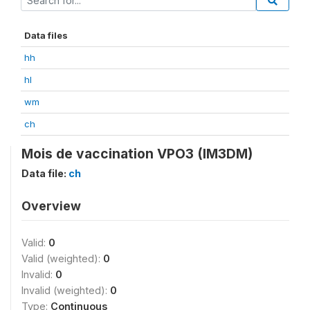
Data files
hh
hl
wm
ch
Mois de vaccination VPO3 (IM3DM)
Data file:
ch
Overview
Valid:
0
Valid (weighted):
0
Invalid:
0
Invalid (weighted):
0
Type:
Continuous