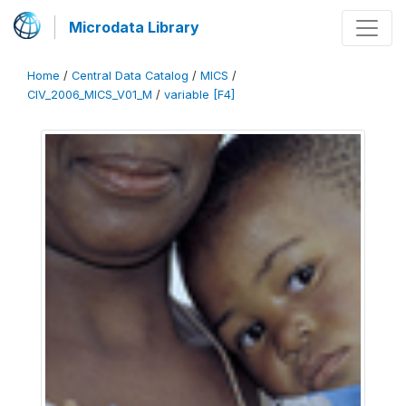
Microdata Library
Home
/
Central Data Catalog
/
MICS
/
CIV_2006_MICS_V01_M
/
variable [F4]