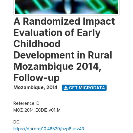
A Randomized Impact
Evaluation of Early
Childhood
Development in Rural
Mozambique 2014,
Follow-up
Mozambique
,
2014
GET MICRODATA
Reference ID
MOZ_2014_ECDIE_v01_M
DOI
https://doi.org/10.48529/hzp8-mz43