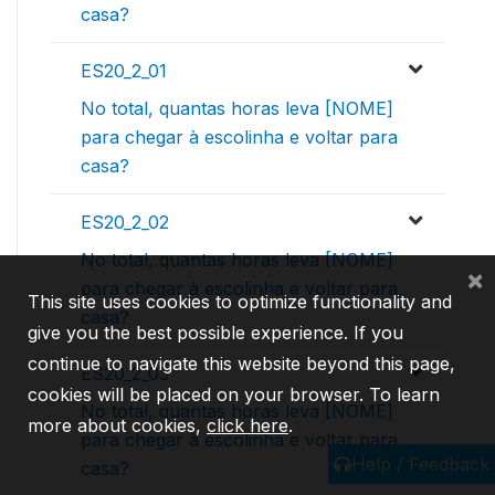
casa?
ES20_2_01
No total, quantas horas leva [NOME]
para chegar à escolinha e voltar para
casa?
ES20_2_02
No total, quantas horas leva [NOME]
×
para chegar à escolinha e voltar para
This site uses cookies to optimize functionality and
casa?
give you the best possible experience. If you
continue to navigate this website beyond this page,
ES20_2_03
cookies will be placed on your browser. To learn
No total, quantas horas leva [NOME]
more about cookies,
click here
.
para chegar à escolinha e voltar para
Help / Feedback
casa?