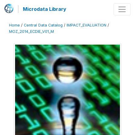
Microdata Library
Home
/
Central Data Catalog
/
IMPACT_EVALUATION
/
MOZ_2014_ECDIE_V01_M