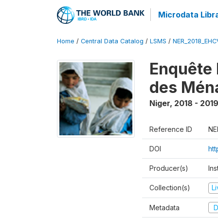
Microdata Libr
Home
/
Central Data Catalog
/
LSMS
/
NER_2018_EH
Enquête 
des Mén
Niger
,
2018 - 201
Reference ID
NE
DOI
ht
Producer(s)
Ins
Collection(s)
L
Metadata
D