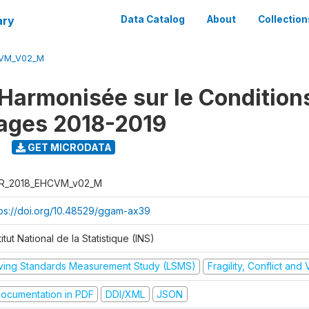
ary
Data Catalog
About
Collection
CVM_V02_M
Harmonisée sur le Condition
ages 2018-2019
9
GET MICRODATA
R_2018_EHCVM_v02_M
tps://doi.org/10.48529/ggam-ax39
titut National de la Statistique (INS)
iving Standards Measurement Study (LSMS)
Fragility, Conflict and
ocumentation in PDF
DDI/XML
JSON