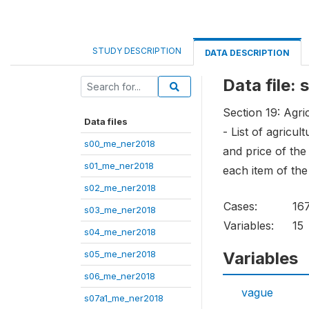
STUDY DESCRIPTION
DATA DESCRIPTION
Data file:
Section 19: Agri
Data files
- List of agricu
s00_me_ner2018
and price of the
s01_me_ner2018
each item of the
s02_me_ner2018
Cases:
16
s03_me_ner2018
Variables:
15
s04_me_ner2018
s05_me_ner2018
Variables
s06_me_ner2018
vague
s07a1_me_ner2018