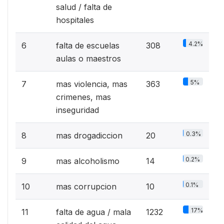
salud / falta de
hospitales
4.2%
6
falta de escuelas
308
aulas o maestros
5%
7
mas violencia, mas
363
crimenes, mas
inseguridad
0.3%
8
mas drogadiccion
20
0.2%
9
mas alcoholismo
14
0.1%
10
mas corrupcion
10
17%
11
falta de agua / mala
1232