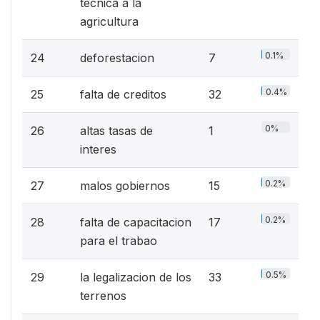
tecnica a la
agricultura
0.1%
24
deforestacion
7
0.4%
25
falta de creditos
32
0%
26
altas tasas de
1
interes
0.2%
27
malos gobiernos
15
0.2%
28
falta de capacitacion
17
para el trabao
0.5%
29
la legalizacion de los
33
terrenos