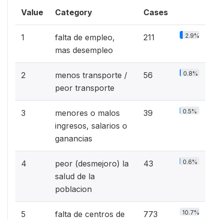
Value
Category
Cases
2.9%
1
falta de empleo,
211
mas desempleo
0.8%
2
menos transporte /
56
peor transporte
0.5%
3
menores o malos
39
ingresos, salarios o
ganancias
0.6%
4
peor (desmejoro) la
43
salud de la
poblacion
10.7%
5
falta de centros de
773