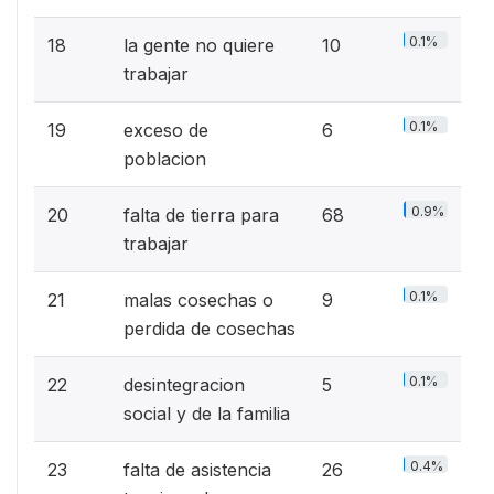
0.1%
18
la gente no quiere
10
trabajar
0.1%
19
exceso de
6
poblacion
0.9%
20
falta de tierra para
68
trabajar
0.1%
21
malas cosechas o
9
perdida de cosechas
0.1%
22
desintegracion
5
social y de la familia
0.4%
23
falta de asistencia
26