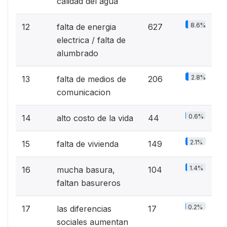
calidad del agua
8.6%
12
falta de energia
627
electrica / falta de
alumbrado
2.8%
13
falta de medios de
206
comunicacion
0.6%
14
alto costo de la vida
44
2.1%
15
falta de vivienda
149
1.4%
16
mucha basura,
104
faltan basureros
0.2%
17
las diferencias
17
sociales aumentan