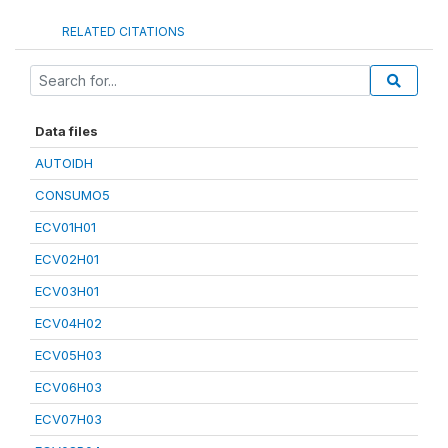
RELATED CITATIONS
Data files
AUTOIDH
CONSUMO5
ECV01H01
ECV02H01
ECV03H01
ECV04H02
ECV05H03
ECV06H03
ECV07H03