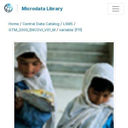
Microdata Library
Home
/
Central Data Catalog
/
LSMS
/
GTM_2000_ENCOVI_V01_M
/
variable [F11]