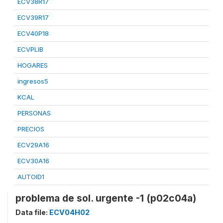
ECV38R17
ECV39R17
ECV40P18
ECVPLIB
HOGARES
ingresos5
KCAL
PERSONAS
PRECIOS
ECV29A16
ECV30A16
AUTOID1
problema de sol. urgente -1 (p02c04a)
Data file:
ECV04H02