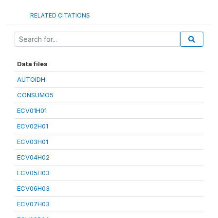
RELATED CITATIONS
Data files
AUTOIDH
CONSUMO5
ECV01H01
ECV02H01
ECV03H01
ECV04H02
ECV05H03
ECV06H03
ECV07H03