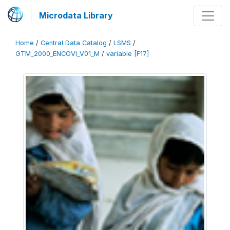
Microdata Library
Home
/
Central Data Catalog
/
LSMS
/
GTM_2000_ENCOVI_V01_M
/
variable [F17]