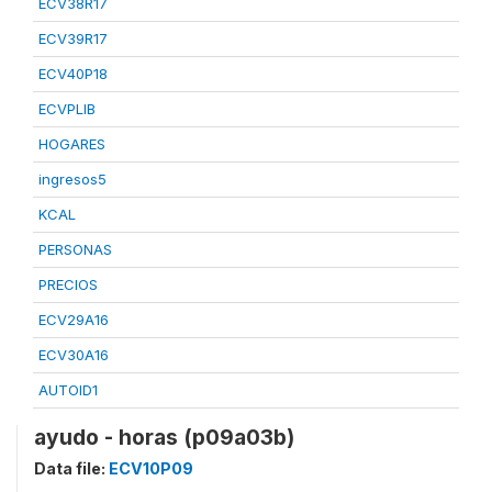
ECV38R17
ECV39R17
ECV40P18
ECVPLIB
HOGARES
ingresos5
KCAL
PERSONAS
PRECIOS
ECV29A16
ECV30A16
AUTOID1
ayudo - horas (p09a03b)
Data file:
ECV10P09