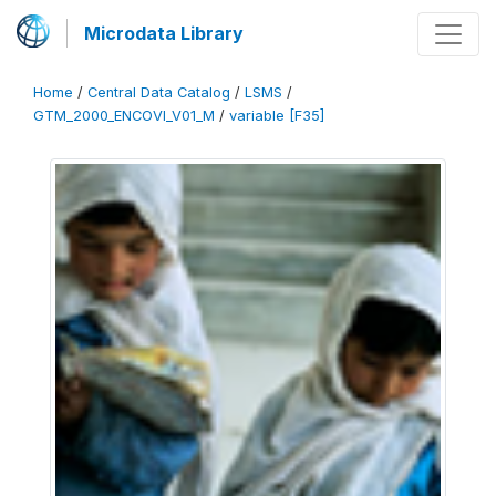
Microdata Library
Home
/
Central Data Catalog
/
LSMS
/
GTM_2000_ENCOVI_V01_M
/
variable [F35]