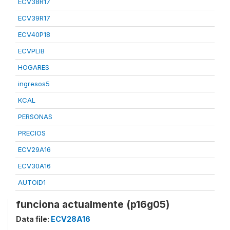
ECV38R17
ECV39R17
ECV40P18
ECVPLIB
HOGARES
ingresos5
KCAL
PERSONAS
PRECIOS
ECV29A16
ECV30A16
AUTOID1
funciona actualmente (p16g05)
Data file:
ECV28A16