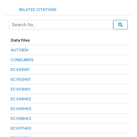
RELATED CITATIONS
Data files
AUTOIDH
CONSUMO5
ECV01H01
ECV02H01
ECV03H01
ECV04H02
ECV05H03
ECV06H03
ECV07H03