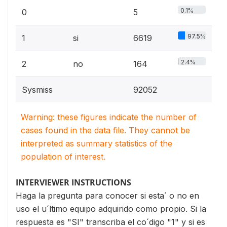
0.1%
0
5
97.5%
1
si
6619
2.4%
2
no
164
Sysmiss
92052
Warning: these figures indicate the number of
cases found in the data file. They cannot be
interpreted as summary statistics of the
population of interest.
INTERVIEWER INSTRUCTIONS
Haga la pregunta para conocer si esta´ o no en
uso el u´ltimo equipo adquirido como propio. Si la
respuesta es "SI" transcriba el co´digo "1" y si es