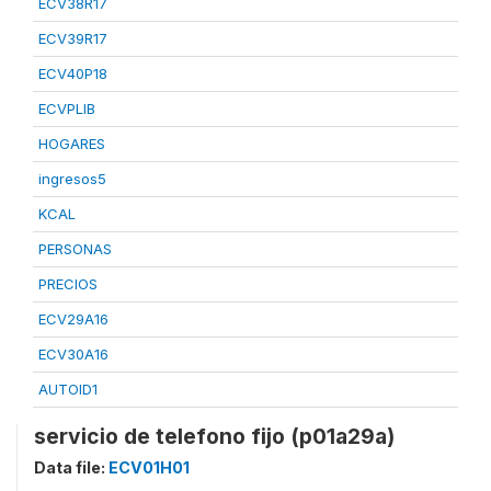
ECV38R17
ECV39R17
ECV40P18
ECVPLIB
HOGARES
ingresos5
KCAL
PERSONAS
PRECIOS
ECV29A16
ECV30A16
AUTOID1
servicio de telefono fijo (p01a29a)
Data file:
ECV01H01