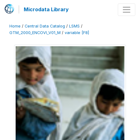
Microdata Library
Home
/
Central Data Catalog
/
LSMS
/
GTM_2000_ENCOVI_V01_M
/
variable [F8]