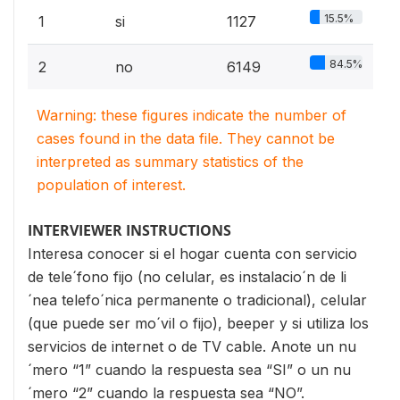
15.5%
1
si
1127
84.5%
2
no
6149
Warning: these figures indicate the number of
cases found in the data file. They cannot be
interpreted as summary statistics of the
population of interest.
INTERVIEWER INSTRUCTIONS
Interesa conocer si el hogar cuenta con servicio
de tele´fono fijo (no celular, es instalacio´n de li
´nea telefo´nica permanente o tradicional), celular
(que puede ser mo´vil o fijo), beeper y si utiliza los
servicios de internet o de TV cable. Anote un nu
´mero “1” cuando la respuesta sea “SI” o un nu
´mero “2” cuando la respuesta sea “NO”.