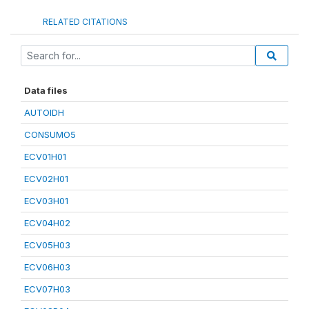
RELATED CITATIONS
Data files
AUTOIDH
CONSUMO5
ECV01H01
ECV02H01
ECV03H01
ECV04H02
ECV05H03
ECV06H03
ECV07H03