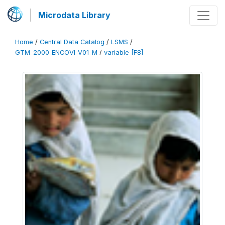
Microdata Library
Home
/
Central Data Catalog
/
LSMS
/
GTM_2000_ENCOVI_V01_M
/
variable [F8]