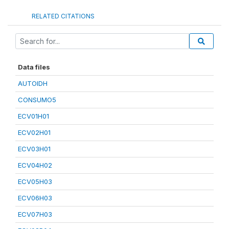
RELATED CITATIONS
Data files
AUTOIDH
CONSUMO5
ECV01H01
ECV02H01
ECV03H01
ECV04H02
ECV05H03
ECV06H03
ECV07H03