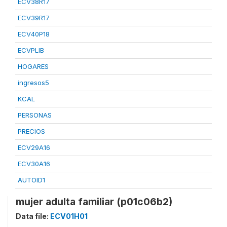
ECV38R17
ECV39R17
ECV40P18
ECVPLIB
HOGARES
ingresos5
KCAL
PERSONAS
PRECIOS
ECV29A16
ECV30A16
AUTOID1
mujer adulta familiar (p01c06b2)
Data file:
ECV01H01