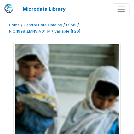
Microdata Library
Home
/
Central Data Catalog
/
LSMS
/
NIC_1998_EMNV_V01_M
/
variable [F26]