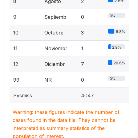
5.9%
8
Agosto
2
0%
9
Septiemb
0
8.8%
10
Octubre
3
2.9%
11
Noviembr
1
20.6%
12
Diciembr
7
0%
99
NR
0
Sysmiss
4047
Warning: these figures indicate the number of
cases found in the data file. They cannot be
interpreted as summary statistics of the
population of interest.