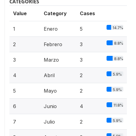
CATEGORIES
Value
Category
Cases
14.7%
1
Enero
5
8.8%
2
Febrero
3
8.8%
3
Marzo
3
5.9%
4
Abril
2
5.9%
5
Mayo
2
11.8%
6
Junio
4
5.9%
7
Julio
2