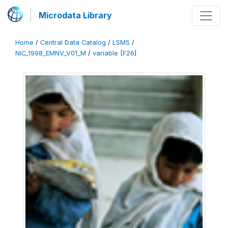
Microdata Library
Home
/
Central Data Catalog
/
LSMS
/
NIC_1998_EMNV_V01_M
/
variable [F26]