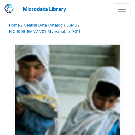
Microdata Library
Home
/
Central Data Catalog
/
LSMS
/
NIC_1998_EMNV_V01_M
/
variable [F31]