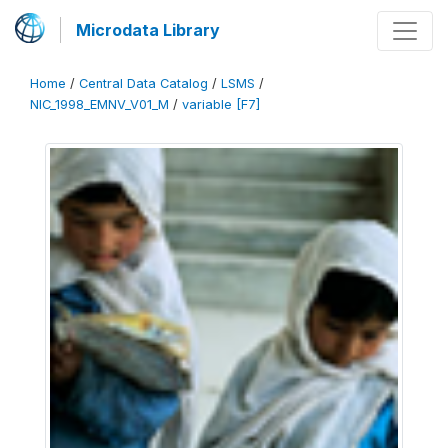
Microdata Library
Home
/
Central Data Catalog
/
LSMS
/
NIC_1998_EMNV_V01_M
/
variable [F7]