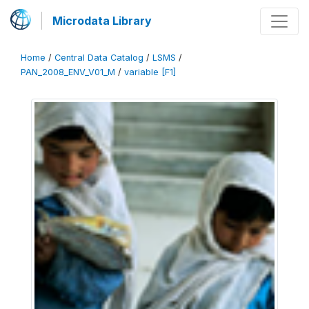
Microdata Library
Home
/
Central Data Catalog
/
LSMS
/
PAN_2008_ENV_V01_M
/
variable [F1]