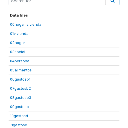
Data files
00hogar_vivienda
01vivienda
02hogar
03social
04persona
05alimentos
06gastosb1
07gastosb2
08gastosb3
09gastosc
10gastosd
11gastose