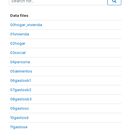
Data files
00hogar_vivienda
01vivienda
02hogar
03social
04persona
05alimentos
06gastosb1
07gastosb2
08gastosb3
09gastosc
10gastosd
11gastose