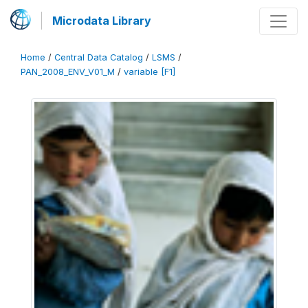
Microdata Library
Home
/
Central Data Catalog
/
LSMS
/
PAN_2008_ENV_V01_M
/
variable [F1]