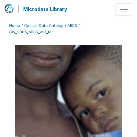
Microdata Library
Home
/
Central Data Catalog
/
MICS
/
CIV_2006_MICS_V01_M