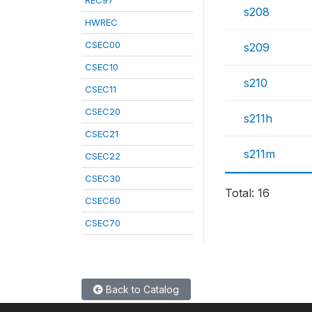
REC97
s208
HWREC
CSEC00
s209
CSEC10
s210
CSEC11
CSEC20
s211h
CSEC21
s211m
CSEC22
CSEC30
Total: 16
CSEC60
CSEC70
Back to Catalog