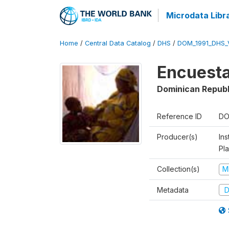
Microdata Libr
Home
/
Central Data Catalog
/
DHS
/
DOM_1991_DHS_
Encuesta
Dominican Republ
Reference ID
DO
Producer(s)
Ins
Pl
Collection(s)
M
Metadata
D