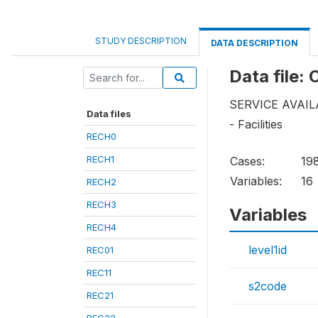
STUDY DESCRIPTION
DATA DESCRIPTION
Data file:
SERVICE AVAIL
Data files
- Facilities
RECH0
RECH1
Cases:
19
Variables:
16
RECH2
RECH3
Variables
RECH4
level1id
REC01
REC11
s2code
REC21