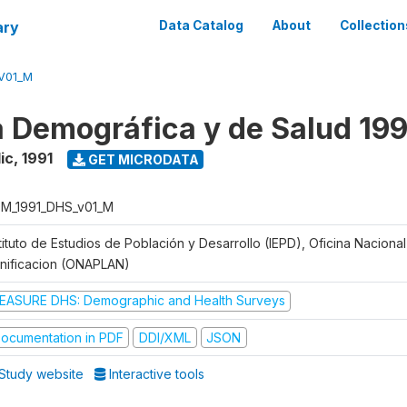
ary
Data Catalog
About
Collection
V01_M
 Demográfica y de Salud 199
ic
,
1991
GET MICRODATA
M_1991_DHS_v01_M
tituto de Estudios de Población y Desarrollo (IEPD), Oficina Naciona
anificacion (ONAPLAN)
EASURE DHS: Demographic and Health Surveys
ocumentation in PDF
DDI/XML
JSON
Study website
Interactive tools