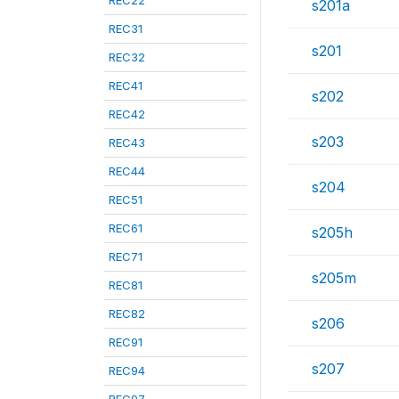
REC22
s201a
REC31
s201
REC32
REC41
s202
REC42
s203
REC43
REC44
s204
REC51
REC61
s205h
REC71
s205m
REC81
REC82
s206
REC91
s207
REC94