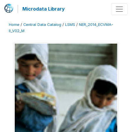
Microdata Library
Home
/
Central Data Catalog
/
LSMS
/
NER_2014_ECVMA-
II_V02_M