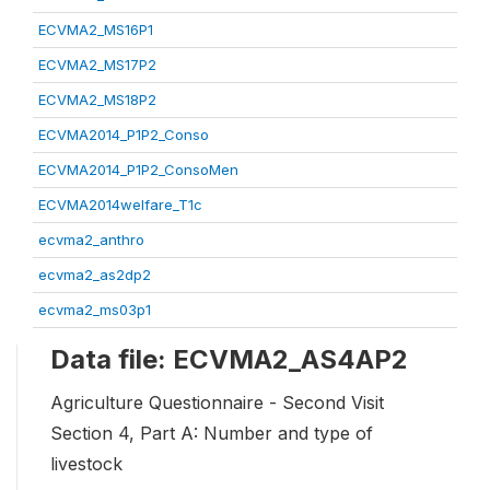
ECVMA2_MS16P1
ECVMA2_MS17P2
ECVMA2_MS18P2
ECVMA2014_P1P2_Conso
ECVMA2014_P1P2_ConsoMen
ECVMA2014welfare_T1c
ecvma2_anthro
ecvma2_as2dp2
ecvma2_ms03p1
Data file: ECVMA2_AS4AP2
Agriculture Questionnaire - Second Visit
Section 4, Part A: Number and type of
livestock