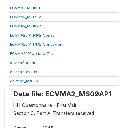
ECVMA2_MS16P1
ECVMA2_MS17P2
ECVMA2_MS18P2
ECVMA2014_P1P2_Conso
ECVMA2014_P1P2_ConsoMen
ECVMA2014welfare_T1c
ecvma2_anthro
ecvma2_as2dp2
ecvma2_ms03p1
Data file: ECVMA2_MS09AP1
HH Questionnaire - First Visit
Section 9, Part A: Transfers received
Cases:
2945