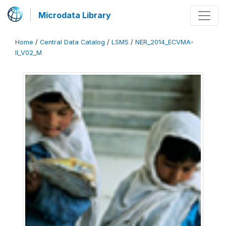
Microdata Library
Home
/
Central Data Catalog
/
LSMS
/
NER_2014_ECVMA-
II_V02_M