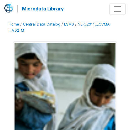
Microdata Library
Home
/
Central Data Catalog
/
LSMS
/
NER_2014_ECVMA-
II_V02_M