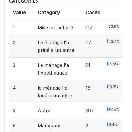
CATEGORIES
Value
Category
Cases
23.9%
1
Mise en jachère
117
13.7%
2
Le ménage l'a
67
prêté à un autre
4.3%
3
Le ménage l'a
21
hypothéquée
3.3%
4
le ménage l'a
16
loué à un autre
54.5%
5
Autre
267
0.4%
9
Manquant
2