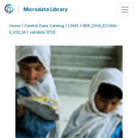
Microdata Library
Home
/
Central Data Catalog
/
LSMS
/
NER_2014_ECVMA-
II_V02_M
/
variable [F13]