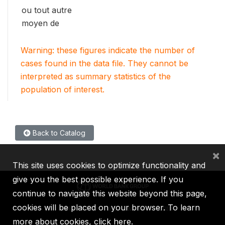
ou tout autre
moyen de
Warning: these figures indicate the number of
cases found in the data file. They cannot be
interpreted as summary statistics of the
population of interest.
Back to Catalog
×
This site uses cookies to optimize functionality and
give you the best possible experience. If you
continue to navigate this website beyond this page,
cookies will be placed on your browser. To learn
IBRD
IDA
IFC
MIGA
ICSID
more about cookies,
click here
.