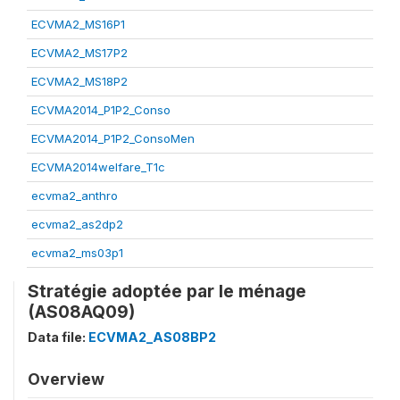
ECVMA2_MS16P1
ECVMA2_MS17P2
ECVMA2_MS18P2
ECVMA2014_P1P2_Conso
ECVMA2014_P1P2_ConsoMen
ECVMA2014welfare_T1c
ecvma2_anthro
ecvma2_as2dp2
ecvma2_ms03p1
Stratégie adoptée par le ménage
(AS08AQ09)
Data file:
ECVMA2_AS08BP2
Overview