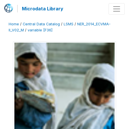
Microdata Library
Home
/
Central Data Catalog
/
LSMS
/
NER_2014_ECVMA-
II_V02_M
/
variable [F36]