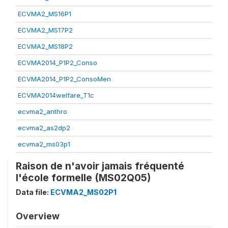
ECVMA2_MS16P1
ECVMA2_MS17P2
ECVMA2_MS18P2
ECVMA2014_P1P2_Conso
ECVMA2014_P1P2_ConsoMen
ECVMA2014welfare_T1c
ecvma2_anthro
ecvma2_as2dp2
ecvma2_ms03p1
Raison de n'avoir jamais fréquenté
l'école formelle (MS02Q05)
Data file:
ECVMA2_MS02P1
Overview