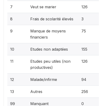
1.1%
7
Veut se marier
126
0%
8
Frais de scolarité élevés
3
0.6
9
Manque de moyens
75
financiers
1.3
10
Etudes non adaptées
155
1.1%
11
Etudes peu utiles (non
126
productives)
0.8
12
Malade/infirme
94
2.1
13
Autres
256
0%
99
Manquant
0