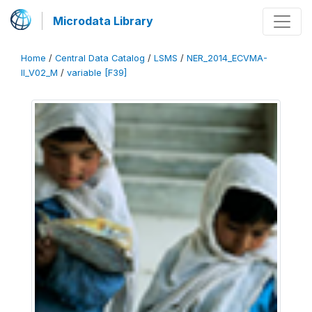
Microdata Library
Home
/
Central Data Catalog
/
LSMS
/
NER_2014_ECVMA-
II_V02_M
/
variable [F39]