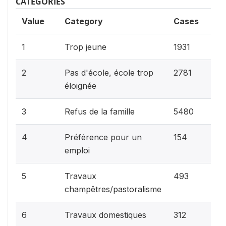
CATEGORIES
Value
Category
Cases
16.
1
Trop jeune
1931
23.
2
Pas d'école, école trop
2781
éloignée
45.
3
Refus de la famille
5480
1.3
4
Préférence pour un
154
emploi
4.1
5
Travaux
493
champêtres/pastoralisme
2.6
6
Travaux domestiques
312