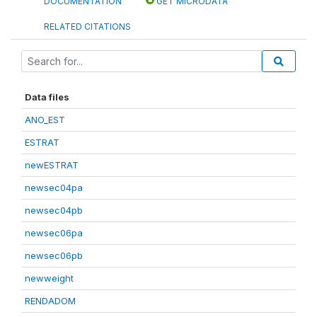
DOCUMENTATION
GET MICRODATA
RELATED CITATIONS
Data files
ANO_EST
ESTRAT
newESTRAT
newsec04pa
newsec04pb
newsec06pa
newsec06pb
newweight
RENDADOM