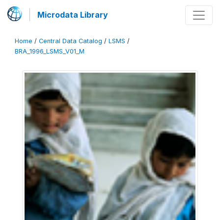
Microdata Library
Home
/
Central Data Catalog
/
LSMS
/
BRA_1996_LSMS_V01_M