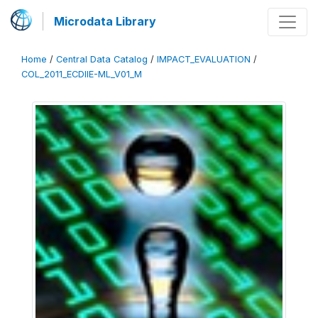
Microdata Library
Home
/
Central Data Catalog
/
IMPACT_EVALUATION
/
COL_2011_ECDIIE-ML_V01_M