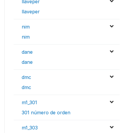
llaveper
llaveper
nim
nim
dane
dane
dmc
dmc
m1_301
301 número de orden
m1_303