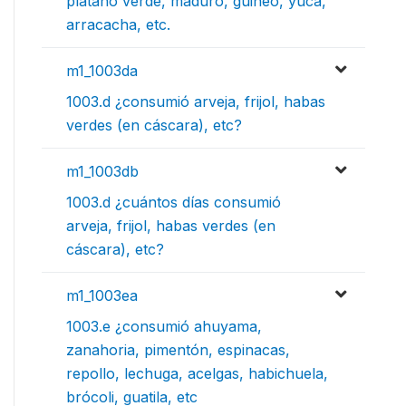
plátano verde, maduro, guineo, yuca,
arracacha, etc.
m1_1003da
1003.d ¿consumió arveja, frijol, habas
verdes (en cáscara), etc?
m1_1003db
1003.d ¿cuántos días consumió
arveja, frijol, habas verdes (en
cáscara), etc?
m1_1003ea
1003.e ¿consumió ahuyama,
zanahoria, pimentón, espinacas,
repollo, lechuga, acelgas, habichuela,
brócoli, guatila, etc