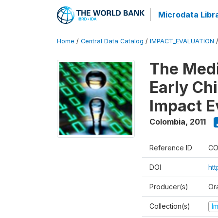
Microdata Libr
Home
/
Central Data Catalog
/
IMPACT_EVALUATION
The Med
Early Ch
Impact E
Colombia
,
2011
Reference ID
CO
DOI
ht
Producer(s)
Or
Collection(s)
I