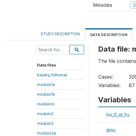
Metadata
D
STUDY DESCRIPTION
DATA DESCRIPTION
Data file:
The file contain
Data files
bayley_followup
Cases:
32
modulo1a
Variables:
87
modulo1b
Variables
modulo1c
modulo2
hv_0_id_fu
modulo3
dmc
modulo3a