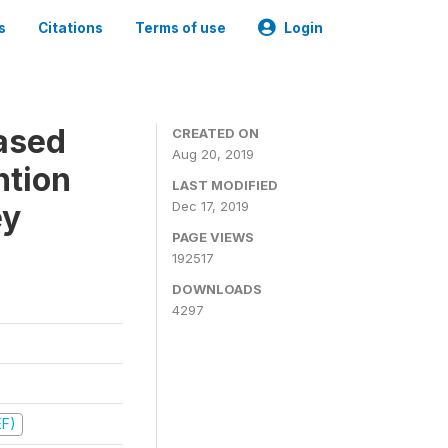
s
Citations
Terms of use
Login
ased
CREATED ON
Aug 20, 2019
ntion
LAST MODIFIED
ey
Dec 17, 2019
PAGE VIEWS
192517
DOWNLOADS
4297
EF)