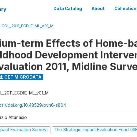
ary
Data Catalog
About
Collection
/
COL_2011_ECDIIE-ML_V01_M
ium-term Effects of Home-b
ildhood Development Interve
valuation 2011, Midline Surv
GET MICRODATA
L_2011_ECDIIE-ML_v01_M
tps://doi.org/10.48529/pvn6-s804
azio Attanasio
mpact Evaluation Surveys
The Strategic Impact Evaluation Fund (SI