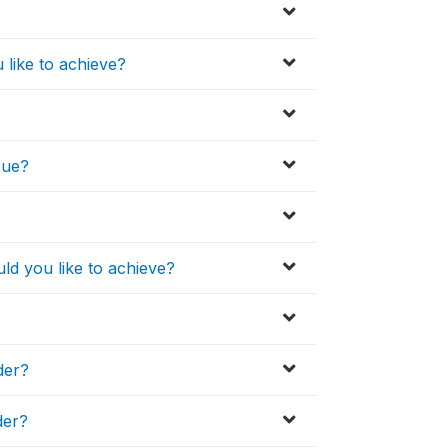
 like to achieve?
sue?
uld you like to achieve?
der?
der?