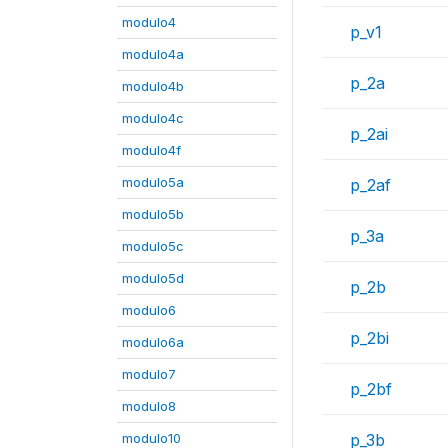
modulo4
p_v1
modulo4a
p_2a
modulo4b
modulo4c
p_2ai
modulo4f
modulo5a
p_2af
modulo5b
p_3a
modulo5c
modulo5d
p_2b
modulo6
p_2bi
modulo6a
modulo7
p_2bf
modulo8
modulo10
p_3b