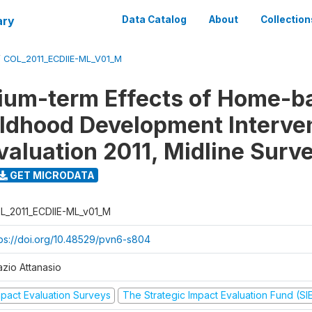
ary
Data Catalog
About
Collection
/
COL_2011_ECDIIE-ML_V01_M
ium-term Effects of Home-b
ildhood Development Interve
valuation 2011, Midline Surv
GET MICRODATA
L_2011_ECDIIE-ML_v01_M
tps://doi.org/10.48529/pvn6-s804
azio Attanasio
mpact Evaluation Surveys
The Strategic Impact Evaluation Fund (SI