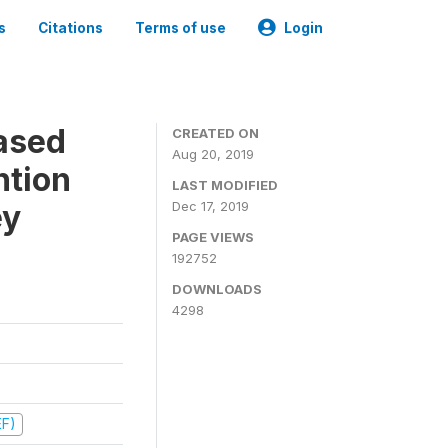
s
Citations
Terms of use
Login
ased
CREATED ON
Aug 20, 2019
ntion
LAST MODIFIED
ey
Dec 17, 2019
PAGE VIEWS
192752
DOWNLOADS
4298
EF)