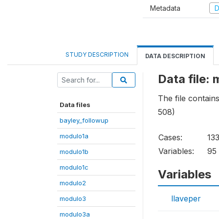
Metadata
D
STUDY DESCRIPTION
DATA DESCRIPTION
Data file:
The file contain
Data files
508)
bayley_followup
modulo1a
Cases:
13
Variables:
95
modulo1b
modulo1c
Variables
modulo2
llaveper
modulo3
modulo3a