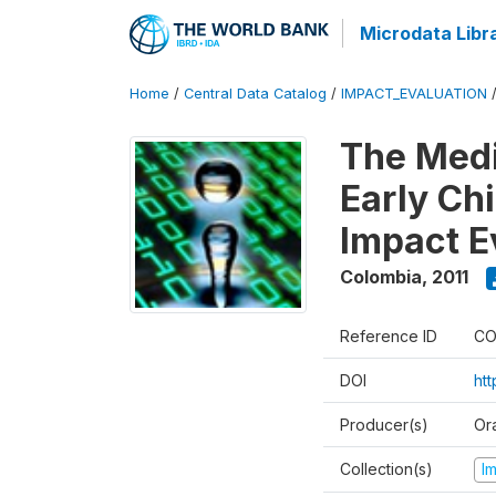
Microdata Libr
Home
/
Central Data Catalog
/
IMPACT_EVALUATION
The Med
Early Ch
Impact E
Colombia
,
2011
Reference ID
CO
DOI
ht
Producer(s)
Or
Collection(s)
I