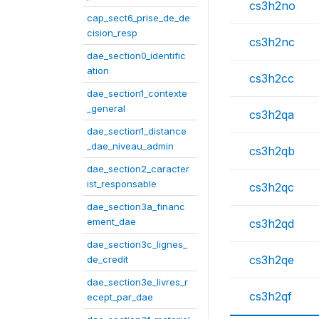
cs3h2no
cap_sect6_prise_de_de
cision_resp
cs3h2nc
dae_section0_identific
ation
cs3h2cc
dae_section1_contexte
_general
cs3h2qa
dae_section1_distance
_dae_niveau_admin
cs3h2qb
dae_section2_caracter
ist_responsable
cs3h2qc
dae_section3a_financ
ement_dae
cs3h2qd
dae_section3c_lignes_
cs3h2qe
de_credit
dae_section3e_livres_r
cs3h2qf
ecept_par_dae