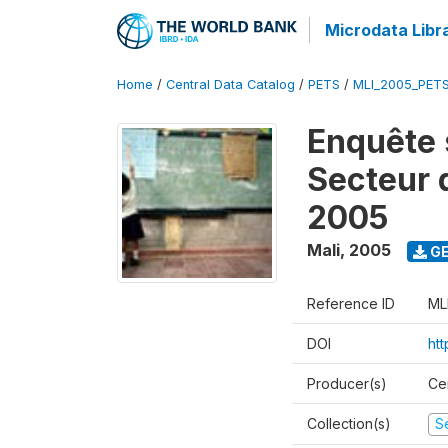
Microdata Libr
Home
/
Central Data Catalog
/
PETS
/
MLI_2005_PET
Enquête 
Secteur 
2005
Mali
,
2005
GE
Reference ID
ML
DOI
ht
Producer(s)
Ce
Collection(s)
Se