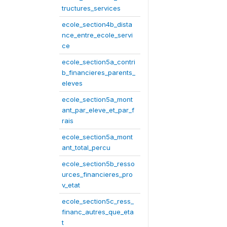
tructures_services
ecole_section4b_dista
nce_entre_ecole_servi
ce
ecole_section5a_contri
b_financieres_parents_
eleves
ecole_section5a_mont
ant_par_eleve_et_par_f
rais
ecole_section5a_mont
ant_total_percu
ecole_section5b_resso
urces_financieres_pro
v_etat
ecole_section5c_ress_
financ_autres_que_eta
t