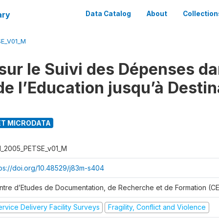
ary
Data Catalog
About
Collection
SE_V01_M
sur le Suivi des Dépenses da
de l’Education jusqu’à Destin
T MICRODATA
I_2005_PETSE_v01_M
tps://doi.org/10.48529/j83m-s404
ntre d’Etudes de Documentation, de Recherche et de Formation (
rvice Delivery Facility Surveys
Fragility, Conflict and Violence