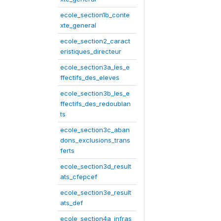
ecole_section1b_conte
xte_general
ecole_section2_caract
eristiques_directeur
ecole_section3a_les_e
ffectifs_des_eleves
ecole_section3b_les_e
ffectifs_des_redoublan
ts
ecole_section3c_aban
dons_exclusions_trans
ferts
ecole_section3d_result
ats_cfepcef
ecole_section3e_result
ats_def
ecole_section4a_infras