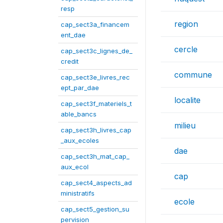
resp
region
cap_sect3a_financem
ent_dae
cercle
cap_sect3c_lignes_de_
credit
commune
cap_sect3e_livres_rec
ept_par_dae
localite
cap_sect3f_materiels_t
able_bancs
milieu
cap_sect3h_livres_cap
_aux_ecoles
dae
cap_sect3h_mat_cap_
aux_ecol
cap
cap_sect4_aspects_ad
ministratifs
ecole
cap_sect5_gestion_su
pervision