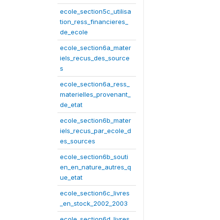
ecole_section5c_utilisa
tion_ress_financieres_
de_ecole
ecole_section6a_mater
iels_recus_des_source
s
ecole_section6a_ress_
materielles_provenant_
de_etat
ecole_section6b_mater
iels_recus_par_ecole_d
es_sources
ecole_section6b_souti
en_en_nature_autres_q
ue_etat
ecole_section6c_livres
_en_stock_2002_2003
ecole_section6d_livres