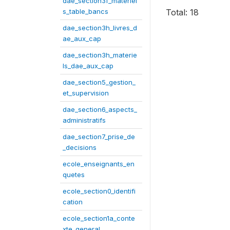
dae_section3f_materiel
s_table_bancs
Total: 18
dae_section3h_livres_d
ae_aux_cap
dae_section3h_materie
ls_dae_aux_cap
dae_section5_gestion_
et_supervision
dae_section6_aspects_
administratifs
dae_section7_prise_de
_decisions
ecole_enseignants_en
quetes
ecole_section0_identifi
cation
ecole_section1a_conte
xte_general