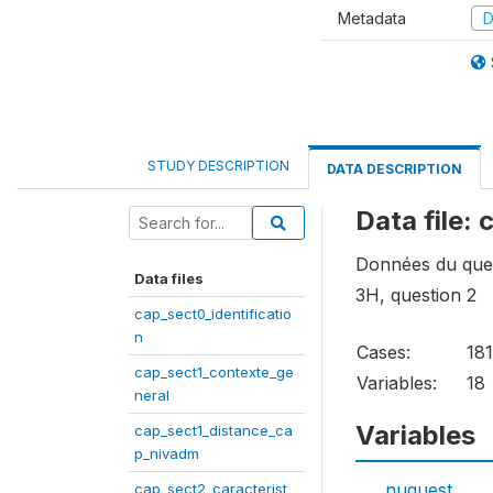
Metadata
D
STUDY DESCRIPTION
DATA DESCRIPTION
Data file:
Données du ques
Data files
3H, question 2
cap_sect0_identificatio
n
Cases:
181
cap_sect1_contexte_ge
Variables:
18
neral
Variables
cap_sect1_distance_ca
p_nivadm
nuquest
cap_sect2_caracterist_