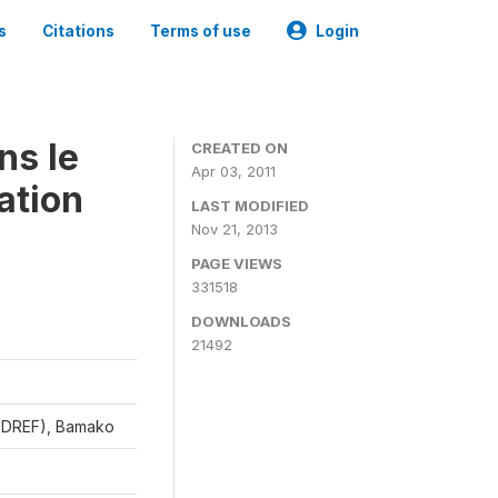
s
Citations
Terms of use
Login
ns le
CREATED ON
Apr 03, 2011
ation
LAST MODIFIED
Nov 21, 2013
PAGE VIEWS
331518
DOWNLOADS
21492
CEDREF), Bamako