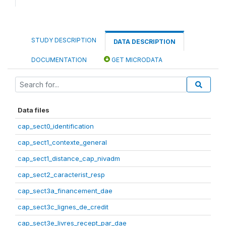
STUDY DESCRIPTION
DATA DESCRIPTION
DOCUMENTATION
GET MICRODATA
Data files
cap_sect0_identification
cap_sect1_contexte_general
cap_sect1_distance_cap_nivadm
cap_sect2_caracterist_resp
cap_sect3a_financement_dae
cap_sect3c_lignes_de_credit
cap_sect3e_livres_recept_par_dae