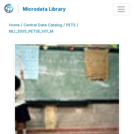
Microdata Library
Home
/
Central Data Catalog
/
PETS
/
MLI_2005_PETSE_V01_M