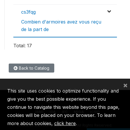
cs3fqg
Combien d'armoires avez vous reçu
de la part de
Total: 17
Back to Catalog
×
This site uses cookies to optimize functionality and
give you the best possible experience. If you
continue to navigate this website beyond this page,
IBRD
IDA
IFC
MIGA
ICSID
cookies will be placed on your browser. To learn
more about cookies,
click here
.
©
2026, The World Bank Group, All Rights Reserved.