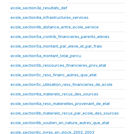
ecole_section3e_resultats_def
ecole_section4a_infrastructures_services
ecole_section4b_distance_entre_ecole_service
ecole_section5a_contrib_financieres_parents_eleves
ecole_section5a_montant_par_eleve_et_par_frais
ecole_section5a_montant_total_percu
ecole_section5b_ressources_financieres_prov_etat
ecole_section5c_ress_financ_autres_que_etat
ecole_section5c_utilisation_ress_financieres_de_ecole
ecole_section6a_materiels_recus_des_sources
ecole_section6a_ress_materielles_provenant_de_etat
ecole_section6b_materiels_recus_par_ecole_des_sources
ecole_section6b_soutien_en_nature_autres_que_etat
ecole_section6c_livres_en_stock_2002_2003