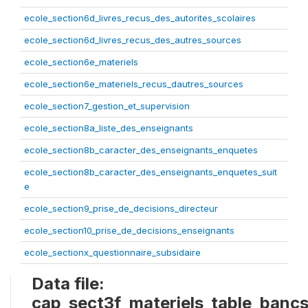
ecole_section6d_livres_recus_des_autorites_scolaires
ecole_section6d_livres_recus_des_autres_sources
ecole_section6e_materiels
ecole_section6e_materiels_recus_dautres_sources
ecole_section7_gestion_et_supervision
ecole_section8a_liste_des_enseignants
ecole_section8b_caracter_des_enseignants_enquetes
ecole_section8b_caracter_des_enseignants_enquetes_suit
e
ecole_section9_prise_de_decisions_directeur
ecole_section10_prise_de_decisions_enseignants
ecole_sectionx_questionnaire_subsidaire
Data file:
cap_sect3f_materiels_table_banc