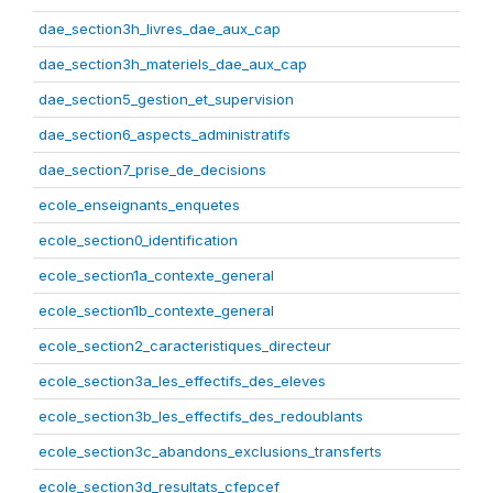
dae_section3h_livres_dae_aux_cap
dae_section3h_materiels_dae_aux_cap
dae_section5_gestion_et_supervision
dae_section6_aspects_administratifs
dae_section7_prise_de_decisions
ecole_enseignants_enquetes
ecole_section0_identification
ecole_section1a_contexte_general
ecole_section1b_contexte_general
ecole_section2_caracteristiques_directeur
ecole_section3a_les_effectifs_des_eleves
ecole_section3b_les_effectifs_des_redoublants
ecole_section3c_abandons_exclusions_transferts
ecole_section3d_resultats_cfepcef