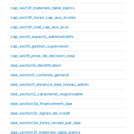
cap_sect3f_materiels_table_bancs
cap_sect3h_livres_cap_aux_ecoles
cap_sect3h_mat_cap_aux_ecol
cap_sect4_aspects_administratifs
cap_sect5_gestion_supervision
cap_sect6_prise_de_decision_resp
dae_section0_identification
dae_section1_contexte_general
dae_section1_distance_dae_niveau_admin
dae_section2_caracterist_responsable
dae_section3a_financement_dae
dae_section3c_lignes_de_credit
dae_section3e_livres_recept_par_dae
dae_section3f_materiels_table_bancs