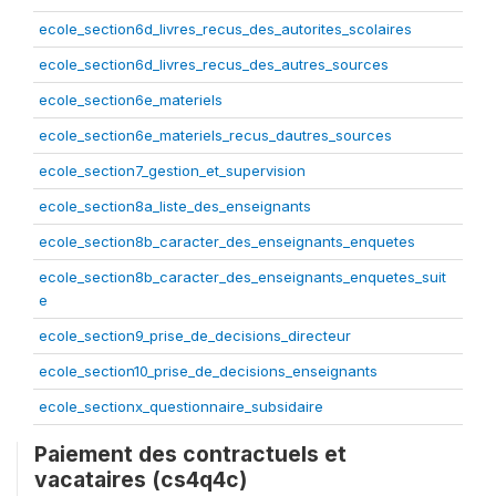
ecole_section6d_livres_recus_des_autorites_scolaires
ecole_section6d_livres_recus_des_autres_sources
ecole_section6e_materiels
ecole_section6e_materiels_recus_dautres_sources
ecole_section7_gestion_et_supervision
ecole_section8a_liste_des_enseignants
ecole_section8b_caracter_des_enseignants_enquetes
ecole_section8b_caracter_des_enseignants_enquetes_suit
e
ecole_section9_prise_de_decisions_directeur
ecole_section10_prise_de_decisions_enseignants
ecole_sectionx_questionnaire_subsidaire
Paiement des contractuels et
vacataires (cs4q4c)