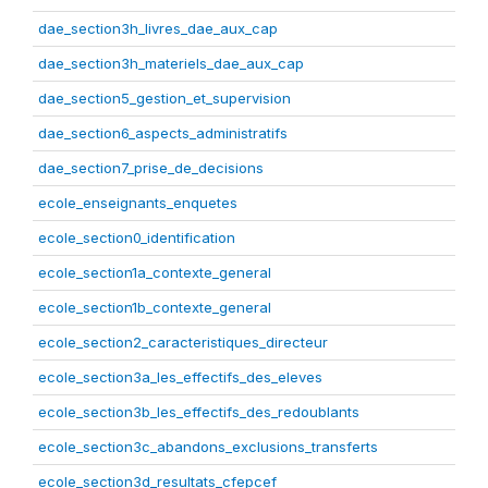
dae_section3h_livres_dae_aux_cap
dae_section3h_materiels_dae_aux_cap
dae_section5_gestion_et_supervision
dae_section6_aspects_administratifs
dae_section7_prise_de_decisions
ecole_enseignants_enquetes
ecole_section0_identification
ecole_section1a_contexte_general
ecole_section1b_contexte_general
ecole_section2_caracteristiques_directeur
ecole_section3a_les_effectifs_des_eleves
ecole_section3b_les_effectifs_des_redoublants
ecole_section3c_abandons_exclusions_transferts
ecole_section3d_resultats_cfepcef