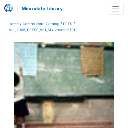
Microdata Library
Home
/
Central Data Catalog
/
PETS
/
MLI_2005_PETSE_V01_M
/
variable [F11]