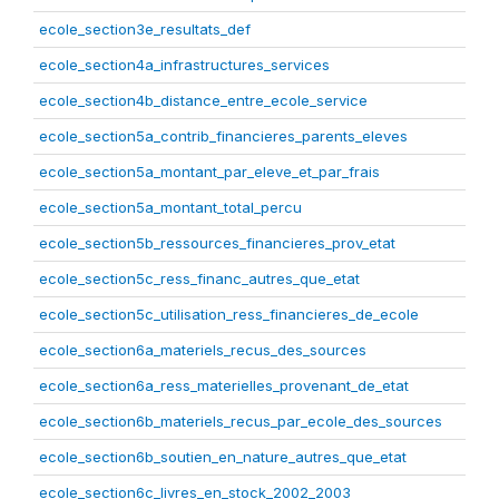
ecole_section3e_resultats_def
ecole_section4a_infrastructures_services
ecole_section4b_distance_entre_ecole_service
ecole_section5a_contrib_financieres_parents_eleves
ecole_section5a_montant_par_eleve_et_par_frais
ecole_section5a_montant_total_percu
ecole_section5b_ressources_financieres_prov_etat
ecole_section5c_ress_financ_autres_que_etat
ecole_section5c_utilisation_ress_financieres_de_ecole
ecole_section6a_materiels_recus_des_sources
ecole_section6a_ress_materielles_provenant_de_etat
ecole_section6b_materiels_recus_par_ecole_des_sources
ecole_section6b_soutien_en_nature_autres_que_etat
ecole_section6c_livres_en_stock_2002_2003