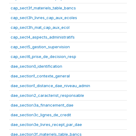
cap_sect3f_materiels_table_bancs
cap_sect3h_livres_cap_aux_ecoles
cap_sect3h_mat_cap_aux_ecol
cap_sect4_aspects_administratifs
cap_sect5_gestion_supervision
cap_sect6_prise_de_decision_resp
dae_section0_identification
dae_section1_contexte_general
dae_section1_distance_dae_niveau_admin
dae_section2_caracterist_responsable
dae_section3a_financement_dae
dae_section3c_lignes_de_credit
dae_section3e_livres_recept_par_dae
dae_section3f_materiels_table_bancs