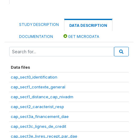
STUDY DESCRIPTION
DATA DESCRIPTION
DOCUMENTATION
GET MICRODATA
Data files
cap_sect0_identification
cap_sect1_contexte_general
cap_sect1_distance_cap_nivadm
cap_sect2_caracterist_resp
cap_sect3a_financement_dae
cap_sect3c_lignes_de_credit
cap_sect3e_livres_recept_par_dae