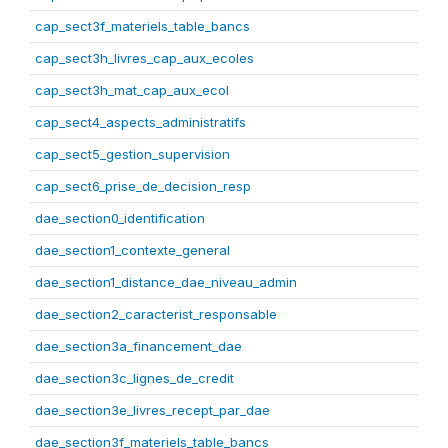
cap_sect3f_materiels_table_bancs
cap_sect3h_livres_cap_aux_ecoles
cap_sect3h_mat_cap_aux_ecol
cap_sect4_aspects_administratifs
cap_sect5_gestion_supervision
cap_sect6_prise_de_decision_resp
dae_section0_identification
dae_section1_contexte_general
dae_section1_distance_dae_niveau_admin
dae_section2_caracterist_responsable
dae_section3a_financement_dae
dae_section3c_lignes_de_credit
dae_section3e_livres_recept_par_dae
dae_section3f_materiels_table_bancs