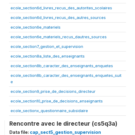
ecole_section6d_livres_recus_des_autorites_scolaires
ecole_section6d_livres_recus_des_autres_sources
ecole_section6e_materiels
ecole_section6e_materiels_recus_dautres_sources
ecole_section7_gestion_et_supervision
ecole_section8a_liste_des_enseignants
ecole_section8b_caracter_des_enseignants_enquetes
ecole_section8b_caracter_des_enseignants_enquetes_suit
e
ecole_section9_prise_de_decisions_directeur
ecole_section10_prise_de_decisions_enseignants
ecole_sectionx_questionnaire_subsidaire
Rencontre avec le directeur (cs5q3a)
Data file:
cap_sect5_gestion_supervision