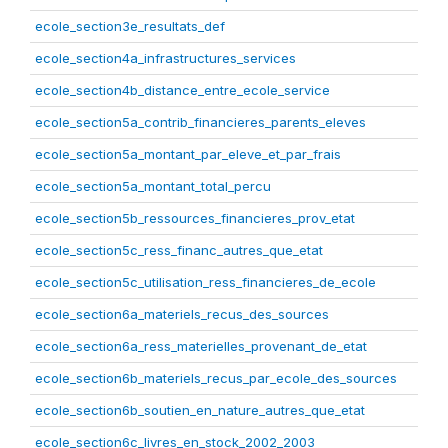
ecole_section3e_resultats_def
ecole_section4a_infrastructures_services
ecole_section4b_distance_entre_ecole_service
ecole_section5a_contrib_financieres_parents_eleves
ecole_section5a_montant_par_eleve_et_par_frais
ecole_section5a_montant_total_percu
ecole_section5b_ressources_financieres_prov_etat
ecole_section5c_ress_financ_autres_que_etat
ecole_section5c_utilisation_ress_financieres_de_ecole
ecole_section6a_materiels_recus_des_sources
ecole_section6a_ress_materielles_provenant_de_etat
ecole_section6b_materiels_recus_par_ecole_des_sources
ecole_section6b_soutien_en_nature_autres_que_etat
ecole_section6c_livres_en_stock_2002_2003