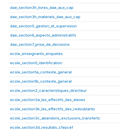
dae_section3h_livres_dae_aux_cap
dae_section3h_materiels_dae_aux_cap
dae_section5_gestion_et_supervision
dae_section6_aspects_administratifs
dae_section7_prise_de_decisions
ecole_enseignants_enquetes
ecole_section0_identification
ecole_section1a_contexte_general
ecole_section1b_contexte_general
ecole_section2_caracteristiques_directeur
ecole_section3a_les_effectifs_des_eleves
ecole_section3b_les_effectifs_des_redoublants
ecole_section3c_abandons_exclusions_transferts
ecole_section3d_resultats_cfepcef