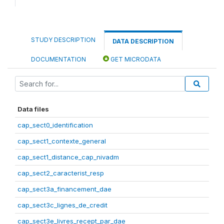
STUDY DESCRIPTION
DATA DESCRIPTION
DOCUMENTATION
GET MICRODATA
Data files
cap_sect0_identification
cap_sect1_contexte_general
cap_sect1_distance_cap_nivadm
cap_sect2_caracterist_resp
cap_sect3a_financement_dae
cap_sect3c_lignes_de_credit
cap_sect3e_livres_recept_par_dae