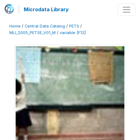
Microdata Library
Home
/
Central Data Catalog
/
PETS
/
MLI_2005_PETSE_V01_M
/
variable [F12]