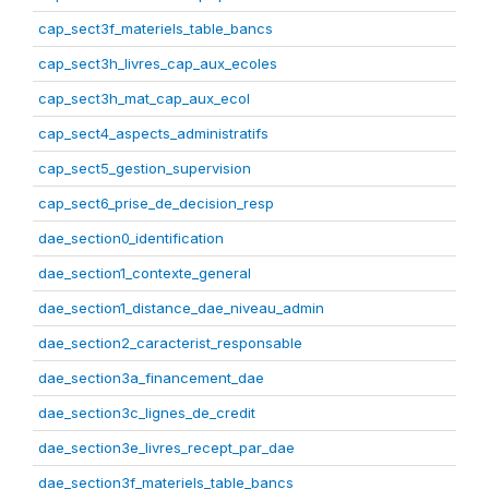
cap_sect3f_materiels_table_bancs
cap_sect3h_livres_cap_aux_ecoles
cap_sect3h_mat_cap_aux_ecol
cap_sect4_aspects_administratifs
cap_sect5_gestion_supervision
cap_sect6_prise_de_decision_resp
dae_section0_identification
dae_section1_contexte_general
dae_section1_distance_dae_niveau_admin
dae_section2_caracterist_responsable
dae_section3a_financement_dae
dae_section3c_lignes_de_credit
dae_section3e_livres_recept_par_dae
dae_section3f_materiels_table_bancs