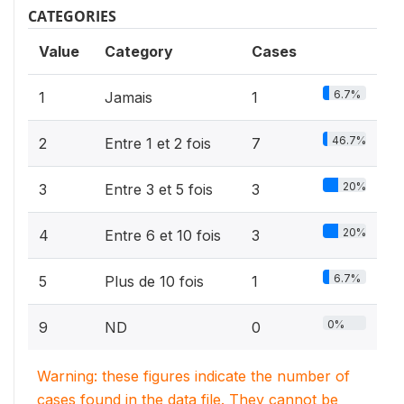
CATEGORIES
Value
Category
Cases
6.7%
1
Jamais
1
46.7%
2
Entre 1 et 2 fois
7
20%
3
Entre 3 et 5 fois
3
20%
4
Entre 6 et 10 fois
3
6.7%
5
Plus de 10 fois
1
0%
9
ND
0
Warning: these figures indicate the number of
cases found in the data file. They cannot be