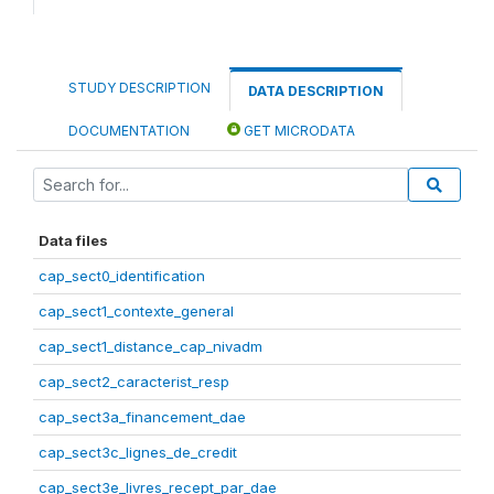
STUDY DESCRIPTION
DATA DESCRIPTION
DOCUMENTATION
GET MICRODATA
Data files
cap_sect0_identification
cap_sect1_contexte_general
cap_sect1_distance_cap_nivadm
cap_sect2_caracterist_resp
cap_sect3a_financement_dae
cap_sect3c_lignes_de_credit
cap_sect3e_livres_recept_par_dae