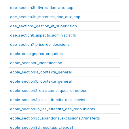
dae_section3h_livres_dae_aux_cap
dae_section3h_materiels_dae_aux_cap
dae_section5_gestion_et_supervision
dae_section6_aspects_administratifs
dae_section7_prise_de_decisions
ecole_enseignants_enquetes
ecole_section0_identification
ecole_section1a_contexte_general
ecole_section1b_contexte_general
ecole_section2_caracteristiques_directeur
ecole_section3a_les_effectifs_des_eleves
ecole_section3b_les_effectifs_des_redoublants
ecole_section3c_abandons_exclusions_transferts
ecole_section3d_resultats_cfepcef