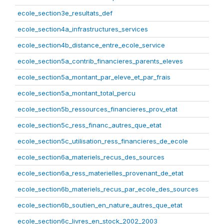
ecole_section3e_resultats_def
ecole_section4a_infrastructures_services
ecole_section4b_distance_entre_ecole_service
ecole_section5a_contrib_financieres_parents_eleves
ecole_section5a_montant_par_eleve_et_par_frais
ecole_section5a_montant_total_percu
ecole_section5b_ressources_financieres_prov_etat
ecole_section5c_ress_financ_autres_que_etat
ecole_section5c_utilisation_ress_financieres_de_ecole
ecole_section6a_materiels_recus_des_sources
ecole_section6a_ress_materielles_provenant_de_etat
ecole_section6b_materiels_recus_par_ecole_des_sources
ecole_section6b_soutien_en_nature_autres_que_etat
ecole_section6c_livres_en_stock_2002_2003