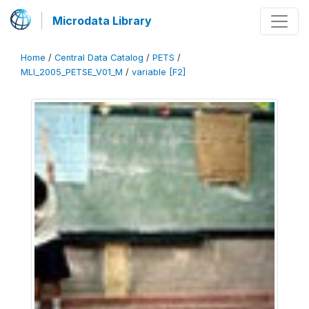
Microdata Library
Home
/
Central Data Catalog
/
PETS
/
MLI_2005_PETSE_V01_M
/
variable [F2]