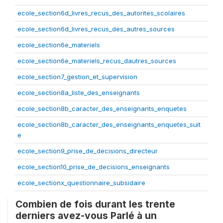
ecole_section6d_livres_recus_des_autorites_scolaires
ecole_section6d_livres_recus_des_autres_sources
ecole_section6e_materiels
ecole_section6e_materiels_recus_dautres_sources
ecole_section7_gestion_et_supervision
ecole_section8a_liste_des_enseignants
ecole_section8b_caracter_des_enseignants_enquetes
ecole_section8b_caracter_des_enseignants_enquetes_suit
e
ecole_section9_prise_de_decisions_directeur
ecole_section10_prise_de_decisions_enseignants
ecole_sectionx_questionnaire_subsidaire
Combien de fois durant les trente
derniers avez-vous Parlé à un