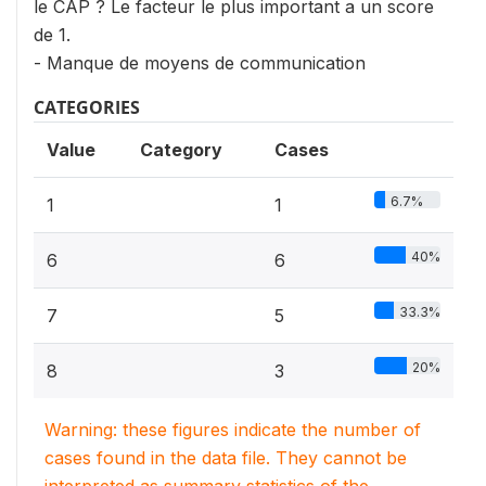
le CAP ? Le facteur le plus important a un score
de 1.
- Manque de moyens de communication
CATEGORIES
Value
Category
Cases
6.7%
1
1
40%
6
6
33.3%
7
5
20%
8
3
Warning: these figures indicate the number of
cases found in the data file. They cannot be
interpreted as summary statistics of the