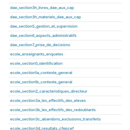
dae_section3h_livres_dae_aux_cap
dae_section3h_materiels_dae_aux_cap
dae_section5_gestion_et_supervision
dae_section6_aspects_administratifs
dae_section7_prise_de_decisions
ecole_enseignants_enquetes
ecole_section0_identification
ecole_section1a_contexte_general
ecole_section1b_contexte_general
ecole_section2_caracteristiques_directeur
ecole_section3a_les_effectifs_des_eleves
ecole_section3b_les_effectifs_des_redoublants
ecole_section3c_abandons_exclusions_transferts
ecole_section3d_resultats_cfepcef