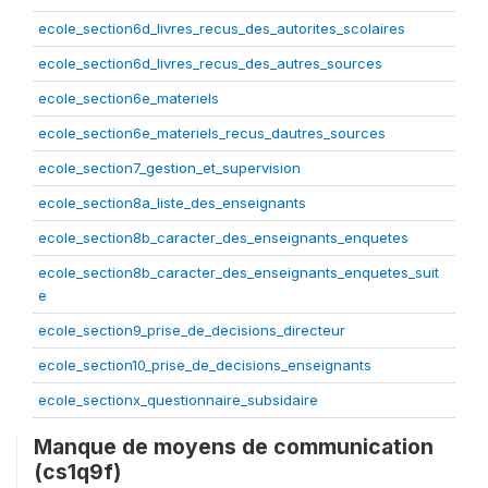
ecole_section6d_livres_recus_des_autorites_scolaires
ecole_section6d_livres_recus_des_autres_sources
ecole_section6e_materiels
ecole_section6e_materiels_recus_dautres_sources
ecole_section7_gestion_et_supervision
ecole_section8a_liste_des_enseignants
ecole_section8b_caracter_des_enseignants_enquetes
ecole_section8b_caracter_des_enseignants_enquetes_suit
e
ecole_section9_prise_de_decisions_directeur
ecole_section10_prise_de_decisions_enseignants
ecole_sectionx_questionnaire_subsidaire
Manque de moyens de communication
(cs1q9f)