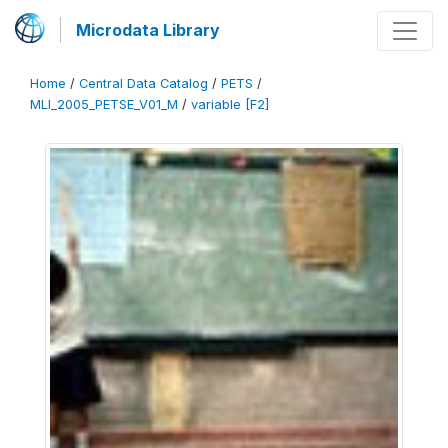
Microdata Library
Home
/
Central Data Catalog
/
PETS
/
MLI_2005_PETSE_V01_M
/
variable [F2]