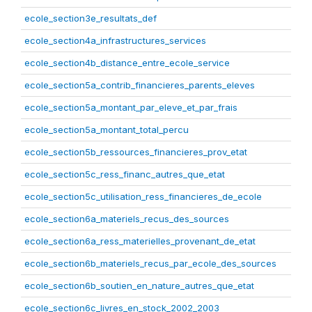
ecole_section3e_resultats_def
ecole_section4a_infrastructures_services
ecole_section4b_distance_entre_ecole_service
ecole_section5a_contrib_financieres_parents_eleves
ecole_section5a_montant_par_eleve_et_par_frais
ecole_section5a_montant_total_percu
ecole_section5b_ressources_financieres_prov_etat
ecole_section5c_ress_financ_autres_que_etat
ecole_section5c_utilisation_ress_financieres_de_ecole
ecole_section6a_materiels_recus_des_sources
ecole_section6a_ress_materielles_provenant_de_etat
ecole_section6b_materiels_recus_par_ecole_des_sources
ecole_section6b_soutien_en_nature_autres_que_etat
ecole_section6c_livres_en_stock_2002_2003