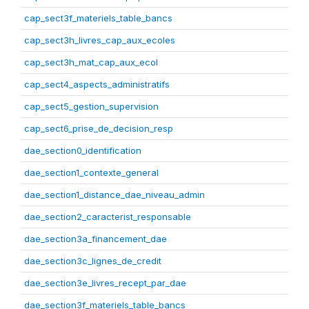
cap_sect3f_materiels_table_bancs
cap_sect3h_livres_cap_aux_ecoles
cap_sect3h_mat_cap_aux_ecol
cap_sect4_aspects_administratifs
cap_sect5_gestion_supervision
cap_sect6_prise_de_decision_resp
dae_section0_identification
dae_section1_contexte_general
dae_section1_distance_dae_niveau_admin
dae_section2_caracterist_responsable
dae_section3a_financement_dae
dae_section3c_lignes_de_credit
dae_section3e_livres_recept_par_dae
dae_section3f_materiels_table_bancs