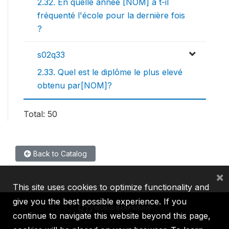
2.32. En quelle année [NOM] a t-il
fréquenté l'école pour la dernière fois
?
s02q33
2.33. Quel est le diplôme le plus elevé
obtenu par[NOM]?
Total: 50
Back to Catalog
×
This site uses cookies to optimize functionality and
give you the best possible experience. If you
continue to navigate this website beyond this page,