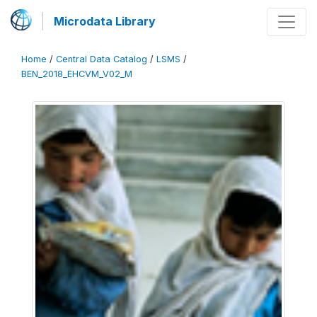
Microdata Library
Home
/
Central Data Catalog
/
LSMS
/
BEN_2018_EHCVM_V02_M