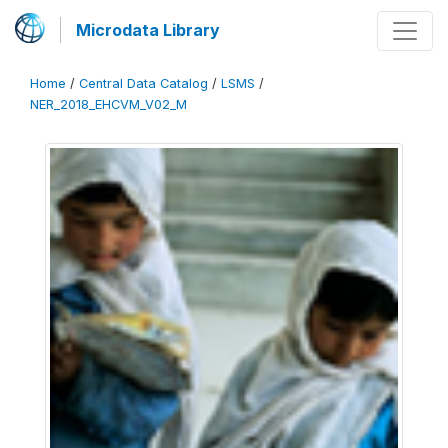
Microdata Library
Home
/
Central Data Catalog
/
LSMS
/
NER_2018_EHCVM_V02_M