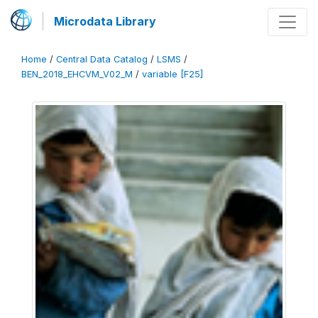
Microdata Library
Home
/
Central Data Catalog
/
LSMS
/
BEN_2018_EHCVM_V02_M
/
variable [F25]