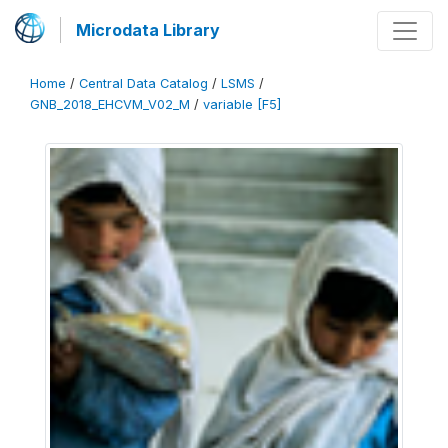
Microdata Library
Home
/
Central Data Catalog
/
LSMS
/
GNB_2018_EHCVM_V02_M
/
variable [F5]