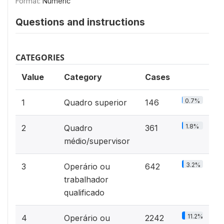
Format:
Numeric
Questions and instructions
CATEGORIES
Value
Category
Cases
0.7%
1
Quadro superior
146
1.8%
2
Quadro
361
médio/supervisor
3.2%
3
Operário ou
642
trabalhador
qualificado
11.2%
4
Operário ou
2242