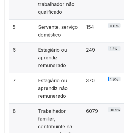
trabalhador não
qualificado
0.8%
5
Servente, serviço
154
doméstico
1.2%
6
Estagiário ou
249
aprendiz
remunerado
1.9%
7
Estagiário ou
370
aprendiz não
remunerado
30.5%
8
Trabalhador
6079
familiar,
contribuinte na