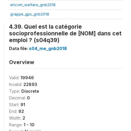
ehcvm_welfare_gnb2018
grappe_gps_gnb2018
4.39. Quel est la catégorie
socioprofessionnelle de [NOM] dans cet
emploi ? (s04q39)
Data file:
s04_me_gnb2018
Overview
Valid:
19946
Invalid:
22893
Type:
Discrete
Decimal:
0
Start:
91
End:
92
Width:
2
Range:
1 - 10