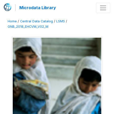
Microdata Library
Home
/
Central Data Catalog
/
LSMS
/
GNB_2018_EHCVM_V02_M