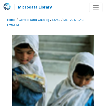
Microdata Library
Home
/
Central Data Catalog
/
LSMS
/
MLI_2017_EAC-
I_V03_M