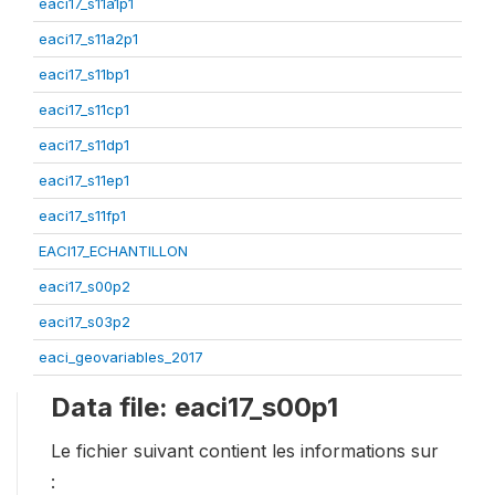
eaci17_s11a1p1
eaci17_s11a2p1
eaci17_s11bp1
eaci17_s11cp1
eaci17_s11dp1
eaci17_s11ep1
eaci17_s11fp1
EACI17_ECHANTILLON
eaci17_s00p2
eaci17_s03p2
eaci_geovariables_2017
Data file: eaci17_s00p1
Le fichier suivant contient les informations sur
: