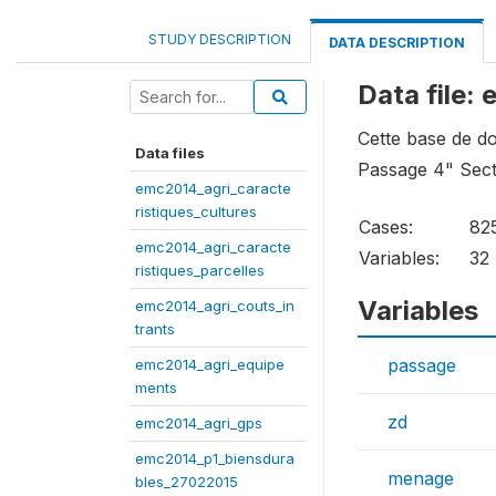
STUDY DESCRIPTION
DATA DESCRIPTION
Data file
Cette base de do
Data files
Passage 4" Sect
emc2014_agri_caracte
ristiques_cultures
Cases:
82
emc2014_agri_caracte
Variables:
32
ristiques_parcelles
Variables
emc2014_agri_couts_in
trants
passage
emc2014_agri_equipe
ments
zd
emc2014_agri_gps
emc2014_p1_biensdura
menage
bles_27022015