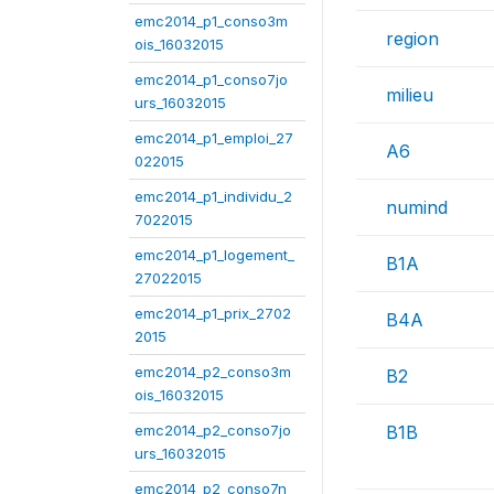
emc2014_p1_conso3m
region
ois_16032015
emc2014_p1_conso7jo
milieu
urs_16032015
emc2014_p1_emploi_27
A6
022015
emc2014_p1_individu_2
numind
7022015
emc2014_p1_logement_
B1A
27022015
emc2014_p1_prix_2702
B4A
2015
emc2014_p2_conso3m
B2
ois_16032015
emc2014_p2_conso7jo
B1B
urs_16032015
emc2014_p2_conso7n