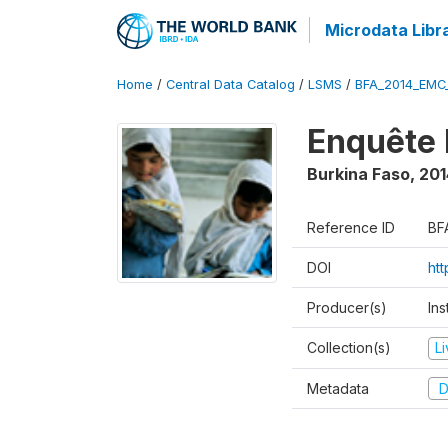
Microdata Libr
Home
/
Central Data Catalog
/
LSMS
/
BFA_2014_EMC
Enquête 
Burkina Faso
,
201
Reference ID
BF
DOI
ht
Producer(s)
Ins
Collection(s)
L
Metadata
D