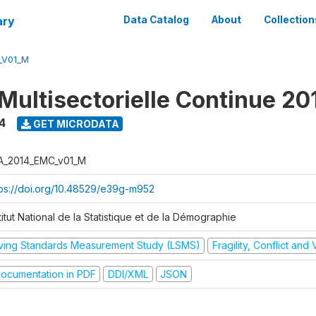
ary
Data Catalog
About
Collection
_V01_M
Multisectorielle Continue 20
4
GET MICRODATA
A_2014_EMC_v01_M
tps://doi.org/10.48529/e39g-m952
titut National de la Statistique et de la Démographie
iving Standards Measurement Study (LSMS)
Fragility, Conflict and
ocumentation in PDF
DDI/XML
JSON