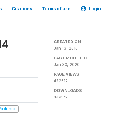
s
Citations
Terms of use
Login
14
CREATED ON
Jan 13, 2016
LAST MODIFIED
Jan 30, 2020
PAGE VIEWS
472612
DOWNLOADS
449179
 Violence