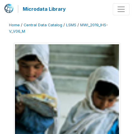
Microdata Library
Home
/
Central Data Catalog
/
LSMS
/
MWI_2019_IHS-
V_V06_M