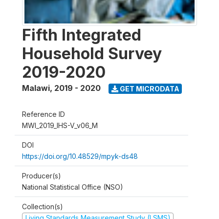
Fifth Integrated
Household Survey
2019-2020
Malawi
,
2019 - 2020
GET MICRODATA
Reference ID
MWI_2019_IHS-V_v06_M
DOI
https://doi.org/10.48529/mpyk-ds48
Producer(s)
National Statistical Office (NSO)
Collection(s)
Living Standards Measurement Study (LSMS)