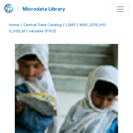
Microdata Library
Home
/
Central Data Catalog
/
LSMS
/
MWI_2019_IHS-
V_V06_M
/
variable [F103]