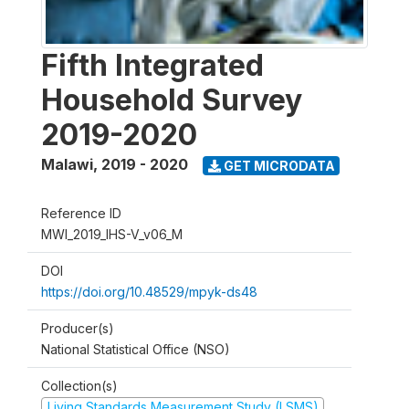
Fifth Integrated
Household Survey
2019-2020
Malawi
,
2019 - 2020
GET MICRODATA
Reference ID
MWI_2019_IHS-V_v06_M
DOI
https://doi.org/10.48529/mpyk-ds48
Producer(s)
National Statistical Office (NSO)
Collection(s)
Living Standards Measurement Study (LSMS)