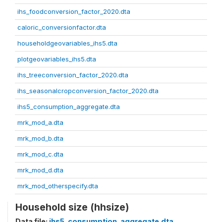
ihs_foodconversion_factor_2020.dta
caloric_conversionfactor.dta
householdgeovariables_ihs5.dta
plotgeovariables_ihs5.dta
ihs_treeconversion_factor_2020.dta
ihs_seasonalcropconversion_factor_2020.dta
ihs5_consumption_aggregate.dta
mrk_mod_a.dta
mrk_mod_b.dta
mrk_mod_c.dta
mrk_mod_d.dta
mrk_mod_otherspecify.dta
Household size (hhsize)
Data file:
ihs5_consumption_aggregate.dta